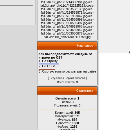
fail.3dn.ru/_ph/3/1/214390981.jpg
//cs-
fail.3dn.ru/_ph/11/1/482252519.jpg
//cs-
fail.3dn.ru/_ph/8/1/403568139.jpg
//cs-
fail.3dn.ru/_ph/4/1/224553871.jpg
//cs-
fail.3dn.ru/_ph/3/1/761937042.jpg
//cs-
fail.3dn.ru/_ph/3/1/264566899.jpg
//cs-
fail.3dn.ru/_ph/3/1/390505497.jpg
//cs-
fail.3dn.ru/_ph/2/1/146819968.jpg
//cs-
fail.3dn.ru/_ph/2/1/784669942.jpg
//cs-
fail.3dn.ru/_ph/3/1/563030877.jpg
//cs-
fail.3dn.ru/_ph/5/1/909114759.jpg
Наш опрос
Как вы предпочитаете следить за
играми по CS?
1.
По стриму
2.
По HLTV
3.
Смотрю только результаты на сайте
[
·
]
Результаты
Архив опросов
Всего ответов:
9
Статистика
Онлайн всего:
1
Гостей:
1
Пользователей:
0
Коментарий:
395
Фотографий:
971
Мувиков:
864
Новостей:
1660
Файлов:
1289