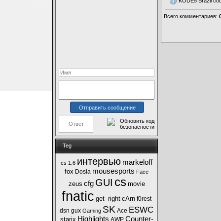
KODE5 Brazil со
Всего комментариев
:
Teg
интервью
markeloff
cs 1.6
mousesports
fox
Dosia
Face
cs
GUI
cfg
zeus
movie
fnatic
get_right
cArn
f0rest
SK
ESWC
dsn
gux
Ace
Gaming
Highlights
Counter-
starix
AWP