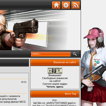
Вакансии на сайте
Внимание!
Свободные вакансии
на сайте!
20:01
Срочно ищем кадры
Читать здесь
Фото-Teg
рошёл с момента
е результатов.
//cs-
е на гранд-финал WCG
fail.3dn.ru/_ph/8/1/734734662.jpg
//cs-
fail.3dn.ru/_ph/15/1/374195597.jpg
//cs-