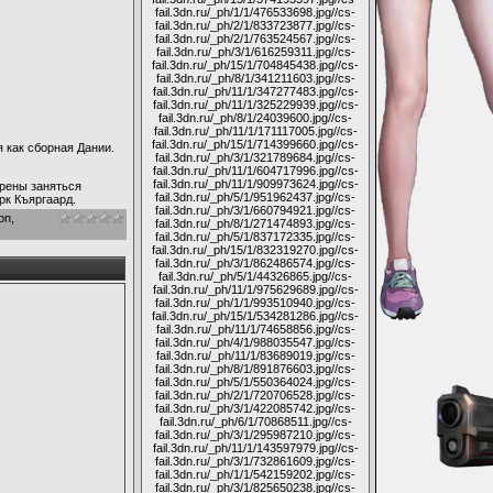
fail.3dn.ru/_ph/1/1/476533698.jpg
//cs-
fail.3dn.ru/_ph/2/1/833723877.jpg
//cs-
fail.3dn.ru/_ph/2/1/763524567.jpg
//cs-
fail.3dn.ru/_ph/3/1/616259311.jpg
//cs-
fail.3dn.ru/_ph/15/1/704845438.jpg
//cs-
fail.3dn.ru/_ph/8/1/341211603.jpg
//cs-
fail.3dn.ru/_ph/11/1/347277483.jpg
//cs-
fail.3dn.ru/_ph/11/1/325229939.jpg
//cs-
fail.3dn.ru/_ph/8/1/24039600.jpg
//cs-
fail.3dn.ru/_ph/11/1/171117005.jpg
//cs-
fail.3dn.ru/_ph/15/1/714399660.jpg
//cs-
 как сборная Дании.
fail.3dn.ru/_ph/3/1/321789684.jpg
//cs-
fail.3dn.ru/_ph/11/1/604717996.jpg
//cs-
fail.3dn.ru/_ph/11/1/909973624.jpg
//cs-
ерены заняться
fail.3dn.ru/_ph/5/1/951962437.jpg
//cs-
рк Къяргаард.
fail.3dn.ru/_ph/3/1/660794921.jpg
//cs-
on
,
fail.3dn.ru/_ph/8/1/271474893.jpg
//cs-
fail.3dn.ru/_ph/5/1/837172335.jpg
//cs-
fail.3dn.ru/_ph/15/1/832319270.jpg
//cs-
fail.3dn.ru/_ph/3/1/862486574.jpg
//cs-
fail.3dn.ru/_ph/5/1/44326865.jpg
//cs-
fail.3dn.ru/_ph/11/1/975629689.jpg
//cs-
fail.3dn.ru/_ph/1/1/993510940.jpg
//cs-
fail.3dn.ru/_ph/15/1/534281286.jpg
//cs-
fail.3dn.ru/_ph/11/1/74658856.jpg
//cs-
fail.3dn.ru/_ph/4/1/988035547.jpg
//cs-
fail.3dn.ru/_ph/11/1/83689019.jpg
//cs-
fail.3dn.ru/_ph/8/1/891876603.jpg
//cs-
fail.3dn.ru/_ph/5/1/550364024.jpg
//cs-
fail.3dn.ru/_ph/2/1/720706528.jpg
//cs-
fail.3dn.ru/_ph/3/1/422085742.jpg
//cs-
fail.3dn.ru/_ph/6/1/70868511.jpg
//cs-
fail.3dn.ru/_ph/3/1/295987210.jpg
//cs-
fail.3dn.ru/_ph/11/1/143597979.jpg
//cs-
fail.3dn.ru/_ph/3/1/732861609.jpg
//cs-
fail.3dn.ru/_ph/1/1/542159202.jpg
//cs-
fail.3dn.ru/_ph/3/1/825650238.jpg
//cs-