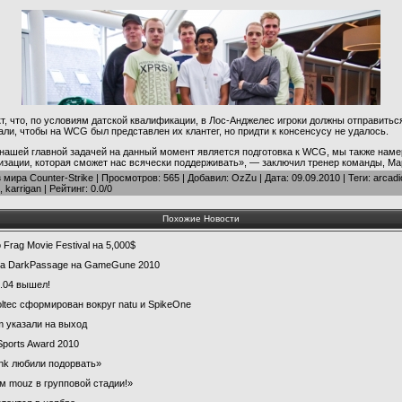
т, что, по условиям датской квалификации, в Лос-Анджелес игроки должны отправиться
ли, чтобы на WCG был представлен их клантег, но придти к консенсусу не удалось.
 нашей главной задачей на данный момент является подготовка к WCG, мы также нам
изации, которая сможет нас всячески поддерживать», — заключил тренер команды, Ма
 мира Counter-Strike
|
Просмотров
: 565 |
Добавил
:
OzZu
| Дата:
09.09.2010
|
Теги
:
arcadi
,
karrigan
|
Рейтинг
:
0.0
/
0
Похожие Новости
Frag Movie Festival на 5,000$
за DarkPassage на GameGune 2010
.04 вышел!
ltec сформирован вокруг natu и SpikeOne
um указали на выход
ports Award 2010
link любили подорвать»
им mouz в групповой стадии!»