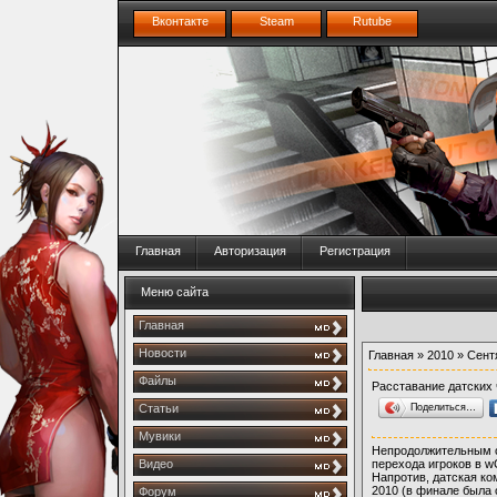
Вконтакте
Steam
Rutube
Главная
Авторизация
Регистрация
Меню сайта
Главная
Новости
Главная
»
2010
»
Сент
Файлы
Расставание датских 
Поделиться…
Статьи
Мувики
Непродолжительным о
Видео
перехода игроков в w
Напротив, датская к
2010 (в финале была 
Форум