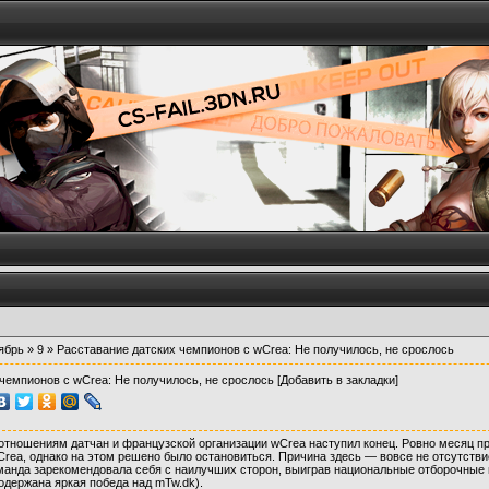
ябрь
»
9
» Расставание датских чемпионов с wCrea: Не получилось, не срослось
чемпионов с wCrea: Не получилось, не срослось
[Добавить в закладки]
тношениям датчан и французской организации wCrea наступил конец. Ровно месяц п
Crea, однако на этом решено было остановиться. Причина здесь — вовсе не отсутстви
оманда зарекомендовала себя с наилучших сторон, выиграв национальные отборочны
одержана яркая победа над mTw.dk).