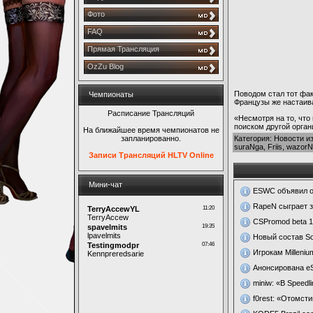
Фото
FAQ
Прямая Трансляция
OzZu Blog
Поводом стал тот фак
Чемпионаты
Французы же настаива
Расписание Трансляций
«Несмотря на то, что
поиском другой орган
На ближайшее время чемпионатов не
запланированно.
Категория
:
Новости из
suraNga
,
Friis
,
wazorN
Записи Трансляций HLTV Online
Мини-чат
ESWC объявил о 
RapeN сыграет 
CSPromod beta 1
Новый состав So
Игрокам Milleni
Анонсирована eS
miniw: «В Speed
f0rest: «Отомст