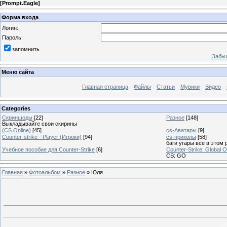
[
Prompt.Eagle
]
Форма входа
Логин:
Пароль:
запомнить
Забыл
Меню сайта
Главная страница
Файлы
Статьи
Мувики
Видео
Categories
Скриншоды
[22]
Разное
[148]
Выкладывайте свои скирины
(CS Online)
[45]
cs-Аватары
[9]
Counter-strike - Player (Игроки)
[94]
cs-приколы
[58]
баги угары все в этом 
Учебное пособие для Counter-Strike
[6]
Counter-Strike: Global O
CS: GO
Главная
»
Фотоальбом
»
Разное
» Юля