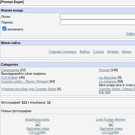
[
Prompt.Eagle
]
Форма входа
Логин:
Пароль:
запомнить
Забыл
Меню сайта
Главная страница
Файлы
Статьи
Мувики
Видео
Categories
Скриншоды
[22]
Разное
[148]
Выкладывайте свои скирины
(CS Online)
[45]
cs-Аватары
[9]
Counter-strike - Player (Игроки)
[94]
cs-приколы
[58]
баги угары все в этом 
Учебное пособие для Counter-Strike
[6]
Counter-Strike: Global O
CS: GO
Фотографий:
513
| Альбомов:
12
Новые фотографии
deadmouse logo
Logo Fusion Movies
Картинки тимы
Картинки тимы
CS Cosplay
CS Cosplay