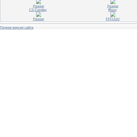
Разное
Разное
CS Cosplay
fffuuu
Разное
FFFUUU
Полная версия сайта