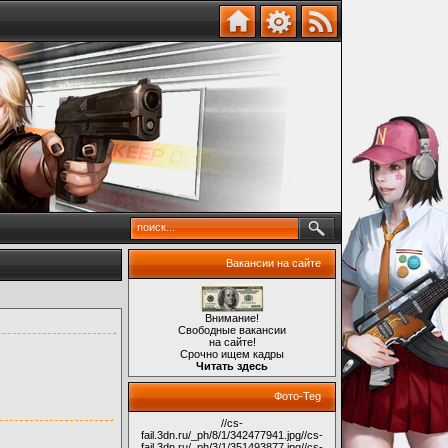
Вакансии на сайте
Внимание!
Свободные вакансии
на сайте!
Срочно ищем кадры
Читать здесь
Фото-Teg
//cs-
fail.3dn.ru/_ph/8/1/342477941.jpg
//cs-
fail.3dn.ru/_ph/3/1/351493877.jpg
//cs-