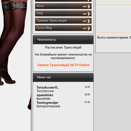
Фото
FAQ
Прямая Трансляция
OzZu Blog
Всего комментариев
:
Чемпионаты
Расписание Трансляций
На ближайшее время чемпионатов не
запланированно.
Записи Трансляций HLTV Online
Мини-чат