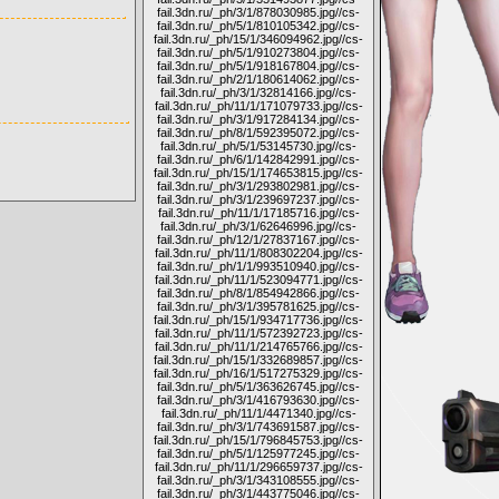
fail.3dn.ru/_ph/3/1/878030985.jpg
//cs-
fail.3dn.ru/_ph/5/1/810105342.jpg
//cs-
fail.3dn.ru/_ph/15/1/346094962.jpg
//cs-
fail.3dn.ru/_ph/5/1/910273804.jpg
//cs-
fail.3dn.ru/_ph/5/1/918167804.jpg
//cs-
fail.3dn.ru/_ph/2/1/180614062.jpg
//cs-
fail.3dn.ru/_ph/3/1/32814166.jpg
//cs-
fail.3dn.ru/_ph/11/1/171079733.jpg
//cs-
fail.3dn.ru/_ph/3/1/917284134.jpg
//cs-
fail.3dn.ru/_ph/8/1/592395072.jpg
//cs-
fail.3dn.ru/_ph/5/1/53145730.jpg
//cs-
fail.3dn.ru/_ph/6/1/142842991.jpg
//cs-
fail.3dn.ru/_ph/15/1/174653815.jpg
//cs-
fail.3dn.ru/_ph/3/1/293802981.jpg
//cs-
fail.3dn.ru/_ph/3/1/239697237.jpg
//cs-
fail.3dn.ru/_ph/11/1/17185716.jpg
//cs-
fail.3dn.ru/_ph/3/1/62646996.jpg
//cs-
fail.3dn.ru/_ph/12/1/27837167.jpg
//cs-
fail.3dn.ru/_ph/11/1/808302204.jpg
//cs-
fail.3dn.ru/_ph/1/1/993510940.jpg
//cs-
fail.3dn.ru/_ph/11/1/523094771.jpg
//cs-
fail.3dn.ru/_ph/8/1/854942866.jpg
//cs-
fail.3dn.ru/_ph/3/1/395781625.jpg
//cs-
fail.3dn.ru/_ph/15/1/934717736.jpg
//cs-
fail.3dn.ru/_ph/11/1/572392723.jpg
//cs-
fail.3dn.ru/_ph/11/1/214765766.jpg
//cs-
fail.3dn.ru/_ph/15/1/332689857.jpg
//cs-
fail.3dn.ru/_ph/16/1/517275329.jpg
//cs-
fail.3dn.ru/_ph/5/1/363626745.jpg
//cs-
fail.3dn.ru/_ph/3/1/416793630.jpg
//cs-
fail.3dn.ru/_ph/11/1/4471340.jpg
//cs-
fail.3dn.ru/_ph/3/1/743691587.jpg
//cs-
fail.3dn.ru/_ph/15/1/796845753.jpg
//cs-
fail.3dn.ru/_ph/5/1/125977245.jpg
//cs-
fail.3dn.ru/_ph/11/1/296659737.jpg
//cs-
fail.3dn.ru/_ph/3/1/343108555.jpg
//cs-
fail.3dn.ru/_ph/3/1/443775046.jpg
//cs-