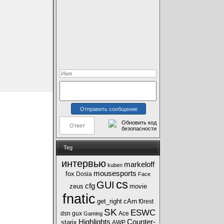
Teg
интервью
markeloff
kuben
mousesports
fox
Dosia
Face
cs
GUI
cfg
zeus
movie
fnatic
get_right
cArn
f0rest
SK
ESWC
dsn
gux
Ace
Gaming
Highlights
Counter-
starix
AWP