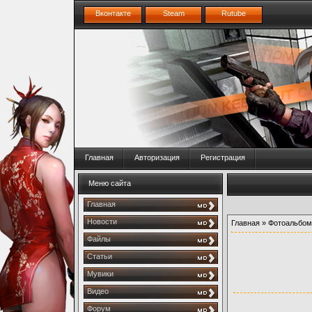
Вконтакте
Steam
Rutube
Главная
Авторизация
Регистрация
Меню сайта
Главная
Новости
Главная
»
Фотоальбом
Файлы
Статьи
Мувики
Видео
Форум