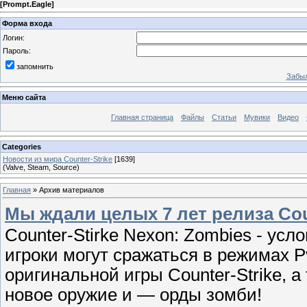
[
Prompt.Eagle
]
Форма входа
Логин:
Пароль:
запомнить
Забыл
Меню сайта
Главная страница
Файлы
Статьи
Мувики
Видео
Categories
Новости из мира Counter-Strike
[1639]
(Valve, Steam, Source)
Главная
»
Архив материалов
Мы ждали целых 7 лет релиза Coun
Counter-Stirke Nexon: Zombies - у
игроки могут сражаться в режимах P
оригинальной игры Counter-Strike, 
новое оружие и — орды зомби!