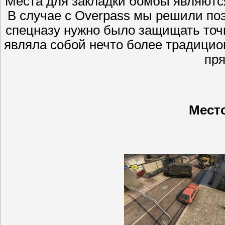
Места для закладки бомбы являются
В случае с Overpass мы решили по
спецназу нужно было защищать точ
являла собой нечто более традици
пря
Место