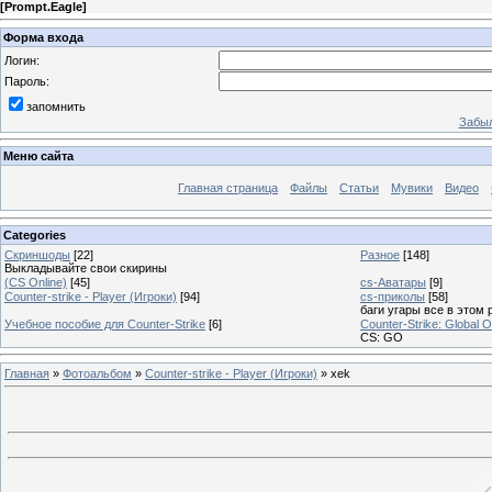
[
Prompt.Eagle
]
Форма входа
Логин:
Пароль:
запомнить
Забыл
Меню сайта
Главная страница
Файлы
Статьи
Мувики
Видео
Categories
Скриншоды
[22]
Разное
[148]
Выкладывайте свои скирины
(CS Online)
[45]
cs-Аватары
[9]
Counter-strike - Player (Игроки)
[94]
cs-приколы
[58]
баги угары все в этом 
Учебное пособие для Counter-Strike
[6]
Counter-Strike: Global O
CS: GO
Главная
»
Фотоальбом
»
Counter-strike - Player (Игроки)
» xek