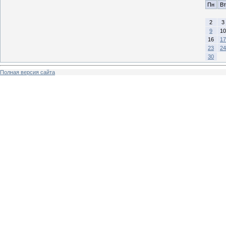
Пн
Вт
2
3
9
10
16
17
23
24
30
Полная версия сайта