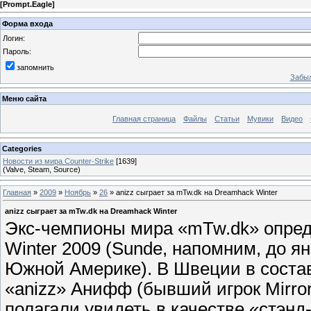
[
Prompt.Eagle
]
Форма входа
Логин:
Пароль:
запомнить
Забыл
Меню сайта
Главная страница
Файлы
Статьи
Мувики
Видео
Categories
Новости из мира Counter-Strike
[1639]
(Valve, Steam, Source)
Главная
»
2009
»
Ноябрь
»
26
» anizz cыграет за mTw.dk на Dreamhack Winter
anizz cыграет за mTw.dk на Dreamhack Winter
Экс-чемпионы мира «mTw.dk» опред
Winter 2009 (Sunde, напомним, до я
Южной Америке). В Швеции в соста
«anizz» Анифф (бывший игрок Mirror
полагали увидеть в качестве «стэнд