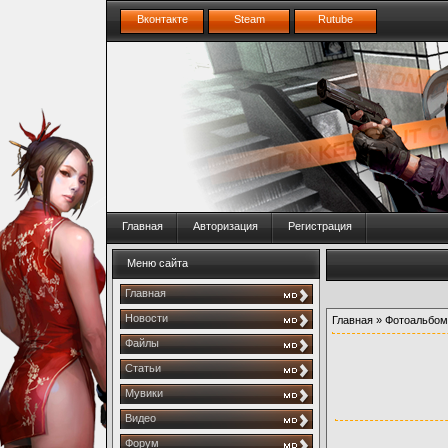
Вконтакте
Steam
Rutube
Главная
Авторизация
Регистрация
Меню сайта
Главная
Новости
Главная
»
Фотоальбом
Файлы
Статьи
Мувики
Видео
Форум