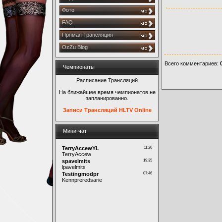
Фото
FAQ
Прямая Трансляция
OzZu Blog
Всего комментариев
:
Чемпионаты
Расписание Трансляций
На ближайшее время чемпионатов не
запланированно.
Записи Трансляций HLTV Online
Мини-чат