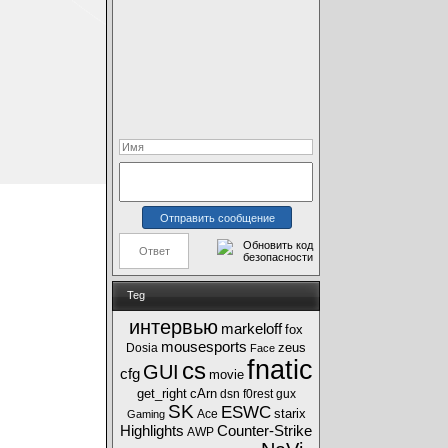
Teg
интервью
markeloff
fox
mousesports
zeus
Dosia
Face
fnatic
cs
GUI
cfg
movie
get_right
cArn
dsn
f0rest
gux
SK
ESWC
starix
Ace
Gaming
Highlights
Counter-Strike
AWP