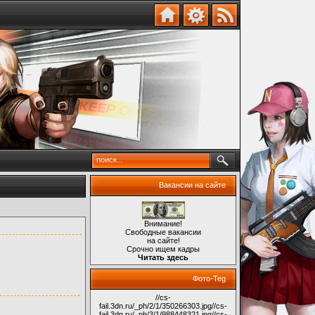
Вакансии на сайте
Внимание!
Свободные вакансии
на сайте!
Срочно ищем кадры
Читать здесь
Фото-Teg
//cs-
fail.3dn.ru/_ph/2/1/350266303.jpg
//cs-
fail.3dn.ru/_ph/3/1/988448321.jpg
//cs-