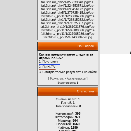
fail.3dn.ru/_ph/5/1/855333848.jpg
//cs-
fail.3dn.ru/_ph/4/1/224553871.jpg
//cs-
fail.3dn.ru/_ph/3/1/696456172.jpg
//cs-
fail.3dn.ru/_ph/5/1/279725415.jpg
//cs-
fail.3dn.ru/_ph/11/1/236004086.jpg
//cs-
fail.3dn.ru/_ph/1/1/726815252.jpg
//cs-
fail.3dn.ru/_ph/1/1/971525307.jpg
//cs-
fail.3dn.ru/_ph/10/1/361031576.jpg
//cs-
fail.3dn.ru/_ph/11/1/509189866.jpg
//cs-
fail.3dn.ru/_ph/11/1/327905286.jpg
//cs-
fail.3dn.ru/_ph/15/1/143886726.jpg
Наш опрос
Как вы предпочитаете следить за
играми по CS?
1.
По стриму
2.
По HLTV
3.
Смотрю только результаты на сайте
[
·
]
Результаты
Архив опросов
Всего ответов:
9
Статистика
Онлайн всего:
1
Гостей:
1
Пользователей:
0
Коментарий:
395
Фотографий:
971
Мувиков:
864
Новостей:
1660
Файлов:
1289