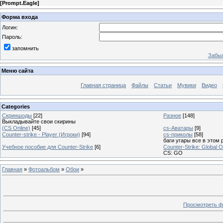
[
Prompt.Eagle
]
Форма входа
Логин:
Пароль:
запомнить
Забыл
Меню сайта
Главная страница
Файлы
Статьи
Мувики
Видео
Categories
Скриншоды
[22]
Разное
[148]
Выкладывайте свои скирины
(CS Online)
[45]
cs-Аватары
[9]
Counter-strike - Player (Игроки)
[94]
cs-приколы
[58]
баги угары все в этом 
Учебное пособие для Counter-Strike
[6]
Counter-Strike: Global O
CS: GO
Главная
»
Фотоальбом
»
Обои
»
Просмотреть ф