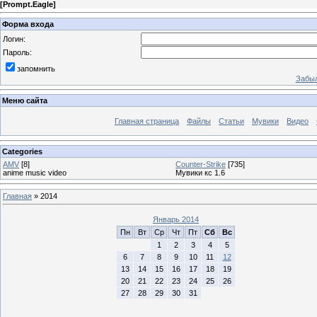
[
Prompt.Eagle
]
Форма входа
Логин:
Пароль:
запомнить
Забыл
Меню сайта
Главная страница
Файлы
Статьи
Мувики
Видео
Categories
AMV
[8]
Counter-Strike
[735]
anime music video
Мувики кс 1.6
Главная
»
2014
Январь 2014
Пн
Вт
Ср
Чт
Пт
Сб
Вс
1
2
3
4
5
6
7
8
9
10
11
12
13
14
15
16
17
18
19
20
21
22
23
24
25
26
27
28
29
30
31