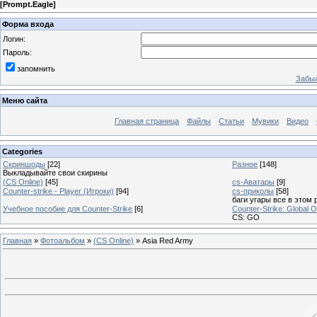
[
Prompt.Eagle
]
Форма входа
Логин:
Пароль:
запомнить
Забыл
Меню сайта
Главная страница
Файлы
Статьи
Мувики
Видео
Categories
Скриншоды
[22]
Разное
[148]
Выкладывайте свои скирины
(CS Online)
[45]
cs-Аватары
[9]
Counter-strike - Player (Игроки)
[94]
cs-приколы
[58]
баги угары все в этом 
Учебное пособие для Counter-Strike
[6]
Counter-Strike: Global O
CS: GO
Главная
»
Фотоальбом
»
(CS Online)
» Asia Red Army