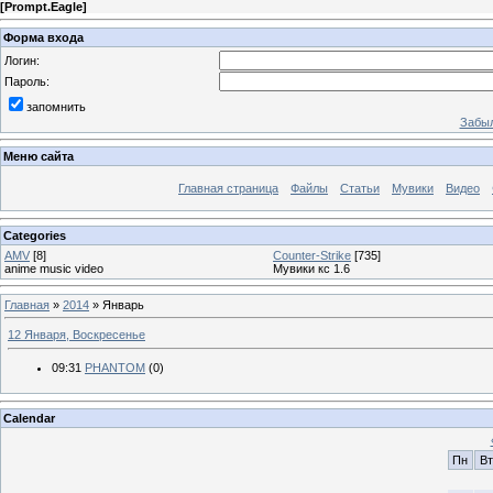
[
Prompt.Eagle
]
Форма входа
Логин:
Пароль:
запомнить
Забыл
Меню сайта
Главная страница
Файлы
Статьи
Мувики
Видео
Categories
AMV
[8]
Counter-Strike
[735]
anime music video
Мувики кс 1.6
Главная
»
2014
»
Январь
12 Января, Воскресенье
09:31
PHANTOM
(0)
Calendar
Пн
Вт