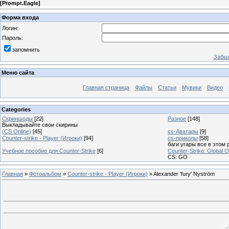
[
Prompt.Eagle
]
Форма входа
Логин:
Пароль:
запомнить
Забыл
Меню сайта
Главная страница
Файлы
Статьи
Мувики
Видео
Categories
Скриншоды
[22]
Разное
[148]
Выкладывайте свои скирины
(CS Online)
[45]
cs-Аватары
[9]
Counter-strike - Player (Игроки)
[94]
cs-приколы
[58]
баги угары все в этом 
Учебное пособие для Counter-Strike
[6]
Counter-Strike: Global O
CS: GO
Главная
»
Фотоальбом
»
Counter-strike - Player (Игроки)
» Alexander 'fury' Nyström