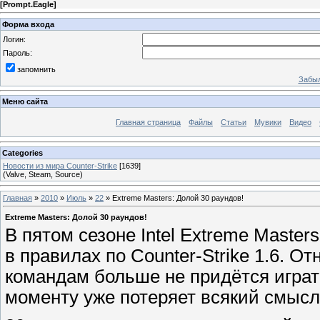
[
Prompt.Eagle
]
Форма входа
Логин:
Пароль:
запомнить
Забыл
Меню сайта
Главная страница
Файлы
Статьи
Мувики
Видео
Categories
Новости из мира Counter-Strike
[1639]
(Valve, Steam, Source)
Главная
»
2010
»
Июль
»
22
» Extreme Masters: Долой 30 раундов!
Extreme Masters: Долой 30 раундов!
В пятом сезоне Intel Extreme Maste
в правилах по Counter-Strike 1.6. О
командам больше не придётся играть
моменту уже потеряет всякий смысл