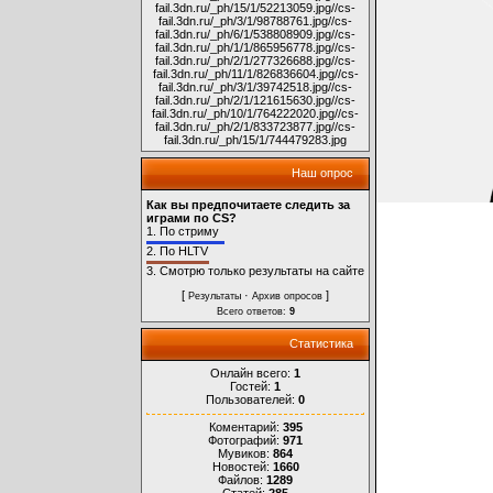
fail.3dn.ru/_ph/15/1/52213059.jpg
//cs-
fail.3dn.ru/_ph/3/1/98788761.jpg
//cs-
fail.3dn.ru/_ph/6/1/538808909.jpg
//cs-
fail.3dn.ru/_ph/1/1/865956778.jpg
//cs-
fail.3dn.ru/_ph/2/1/277326688.jpg
//cs-
fail.3dn.ru/_ph/11/1/826836604.jpg
//cs-
fail.3dn.ru/_ph/3/1/39742518.jpg
//cs-
fail.3dn.ru/_ph/2/1/121615630.jpg
//cs-
fail.3dn.ru/_ph/10/1/764222020.jpg
//cs-
fail.3dn.ru/_ph/2/1/833723877.jpg
//cs-
fail.3dn.ru/_ph/15/1/744479283.jpg
Наш опрос
Как вы предпочитаете следить за
играми по CS?
1.
По стриму
2.
По HLTV
3.
Смотрю только результаты на сайте
[
·
]
Результаты
Архив опросов
Всего ответов:
9
Статистика
Онлайн всего:
1
Гостей:
1
Пользователей:
0
Коментарий:
395
Фотографий:
971
Мувиков:
864
Новостей:
1660
Файлов:
1289