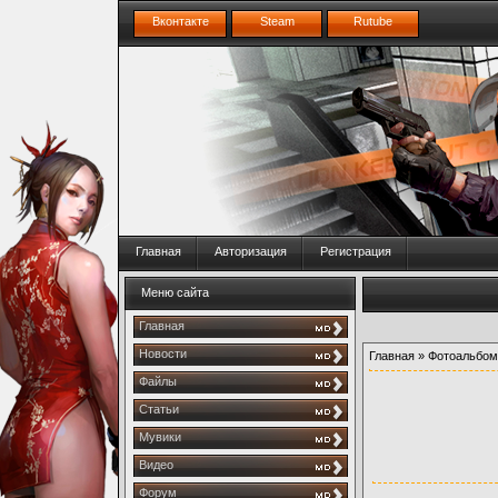
Вконтакте
Steam
Rutube
Главная
Авторизация
Регистрация
Меню сайта
Главная
Новости
Главная
»
Фотоальбом
Файлы
Статьи
Мувики
Видео
Форум