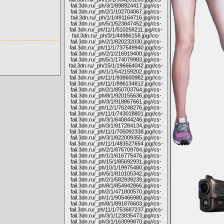
fail.3dn.ru/_ph/3/1/898924417.jpg
//cs-
fail.3dn.ru/_ph/2/1/102704067.jpg
//cs-
fail.3dn.ru/_ph/1/1/491164716.jpg
//cs-
fail.3dn.ru/_ph/5/1/523847452.jpg
//cs-
fail.3dn.ru/_ph/11/1/510258211.jpg
//cs-
fail.3dn.ru/_ph/3/1/44986158.jpg
//cs-
fail.3dn.ru/_ph/2/1/820232030.jpg
//cs-
fail.3dn.ru/_ph/11/1/737549940.jpg
//cs-
fail.3dn.ru/_ph/2/1/216919400.jpg
//cs-
fail.3dn.ru/_ph/5/1/174079983.jpg
//cs-
fail.3dn.ru/_ph/15/1/196664042.jpg
//cs-
fail.3dn.ru/_ph/1/1/542159202.jpg
//cs-
fail.3dn.ru/_ph/11/1/938600982.jpg
//cs-
fail.3dn.ru/_ph/11/1/896134812.jpg
//cs-
fail.3dn.ru/_ph/2/1/850703764.jpg
//cs-
fail.3dn.ru/_ph/8/1/920155636.jpg
//cs-
fail.3dn.ru/_ph/3/1/918867661.jpg
//cs-
fail.3dn.ru/_ph/12/1/76248276.jpg
//cs-
fail.3dn.ru/_ph/11/1/743018801.jpg
//cs-
fail.3dn.ru/_ph/3/1/640844246.jpg
//cs-
fail.3dn.ru/_ph/3/1/917284134.jpg
//cs-
fail.3dn.ru/_ph/11/1/705092338.jpg
//cs-
fail.3dn.ru/_ph/3/1/822009355.jpg
//cs-
fail.3dn.ru/_ph/11/1/483527654.jpg
//cs-
fail.3dn.ru/_ph/2/1/876709704.jpg
//cs-
fail.3dn.ru/_ph/1/1/616775476.jpg
//cs-
fail.3dn.ru/_ph/15/1/85692931.jpg
//cs-
fail.3dn.ru/_ph/10/1/19975480.jpg
//cs-
fail.3dn.ru/_ph/5/1/810105342.jpg
//cs-
fail.3dn.ru/_ph/2/1/582939239.jpg
//cs-
fail.3dn.ru/_ph/8/1/854942866.jpg
//cs-
fail.3dn.ru/_ph/2/1/471800570.jpg
//cs-
fail.3dn.ru/_ph/1/1/905466980.jpg
//cs-
fail.3dn.ru/_ph/8/1/891876603.jpg
//cs-
fail.3dn.ru/_ph/11/1/753687237.jpg
//cs-
fail.3dn.ru/_ph/3/1/123835473.jpg
//cs-
fail.3dn.ru/_ph/3/1/163099870.jpg
//cs-