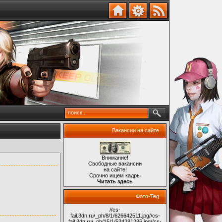
Вакансии на сайте
Внимание!
Свободные вакансии
на сайте!
Срочно ищем кадры
Читать здесь
Фото-Teg
//cs-
fail.3dn.ru/_ph/8/1/626642511.jpg
//cs-
fail.3dn.ru/_ph/15/1/534281286.jpg
//cs-