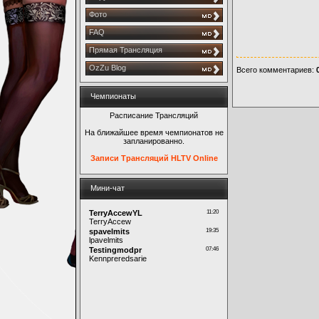
Фото
FAQ
Прямая Трансляция
OzZu Blog
Всего комментариев
:
Чемпионаты
Расписание Трансляций
На ближайшее время чемпионатов не
запланированно.
Записи Трансляций HLTV Online
Мини-чат