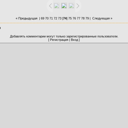
« Предыдущая
|
69
70
71
72
73
[
74
]
75
76
77
78
79
|
Следующая »
0
Добавлять комментарии могут только зарегистрированные пользователи.
[
Регистрация
|
Вход
]