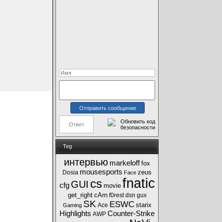
Teg
интервью
markeloff
fox
mousesports
zeus
Dosia
Face
fnatic
cs
GUI
cfg
movie
get_right
cArn
f0rest
dsn
gux
SK
ESWC
starix
Ace
Gaming
Highlights
Counter-Strike
AWP