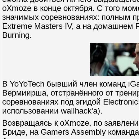
oXmoze в конце октября. С того мо
значимых соревнованиях: полным п
Extreme Masters IV, а на домашнем 
Burning.
В YoYoTech бывший член команд iGa
Вермиирша, отстранённого от тренир
соревнованиях под эгидой Electronic
использовании wallhack'а).
Возвращаясь к oXmoze, по заявлен
Бриде, на Gamers Assembly команд