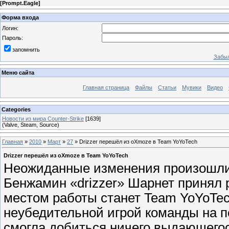
[
Prompt.Eagle
]
Форма входа
Логин:
Пароль:
запомнить
Забыл
Меню сайта
Главная страница
Файлы
Статьи
Мувики
Видео
Categories
Новости из мира Counter-Strike
[1639]
(Valve, Steam, Source)
Главная
»
2010
»
Март
»
27
» Drizzer перешёл из oXmoze в Team YoYoTech
Drizzer перешёл из oXmoze в Team YoYoTech
Неожиданные изменения произошли 
Бенжамин «drizzer» Шарнет принял 
местом работы станет Team YoYoTec
неубедительной игрой команды на по
смогла добиться ничего выдающегос