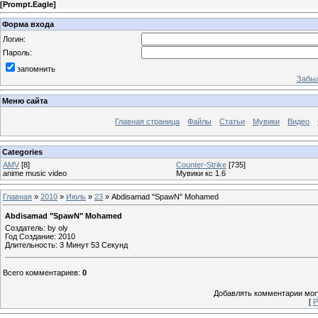
[
Prompt.Eagle
]
Форма входа
Логин:
Пароль:
запомнить
Забыл
Меню сайта
Главная страница
Файлы
Статьи
Мувики
Видео
Categories
AMV
[8]
Counter-Strike
[735]
anime music video
Мувики кс 1.6
Главная
»
2010
»
Июль
»
23
» Abdisamad "SpawN" Mohamed
Abdisamad "SpawN" Mohamed
Создатель: by oly
Год Создание: 2010
Длительность: 3 Минут 53 Секунд
Всего комментариев
:
0
Добавлять комментарии могу
[
Р