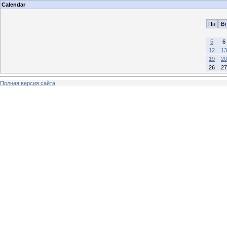
Calendar
Пн
Вт
5
6
12
13
19
20
26
27
Полная версия сайта