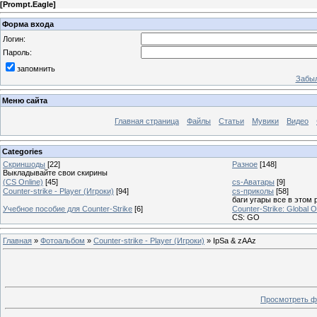
[
Prompt.Eagle
]
Форма входа
Логин:
Пароль:
запомнить
Забыл
Меню сайта
Главная страница
Файлы
Статьи
Мувики
Видео
Categories
Скриншоды
[22]
Разное
[148]
Выкладывайте свои скирины
(CS Online)
[45]
cs-Аватары
[9]
Counter-strike - Player (Игроки)
[94]
cs-приколы
[58]
баги угары все в этом 
Учебное пособие для Counter-Strike
[6]
Counter-Strike: Global O
CS: GO
Главная
»
Фотоальбом
»
Counter-strike - Player (Игроки)
» IpSa & zAAz
Просмотреть ф