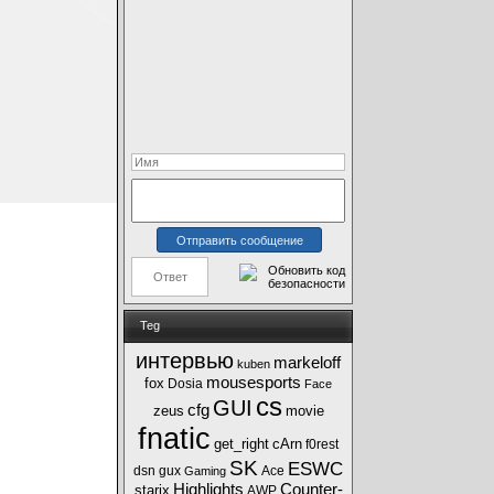
Teg
интервью
markeloff
kuben
mousesports
fox
Dosia
Face
cs
GUI
cfg
zeus
movie
fnatic
get_right
cArn
f0rest
SK
ESWC
dsn
gux
Ace
Gaming
Highlights
Counter-
starix
AWP