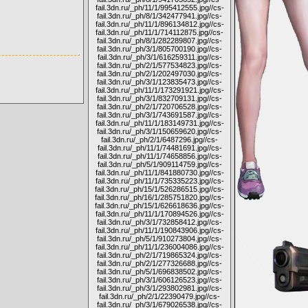
fail.3dn.ru/_ph/11/1/995412555.jpg
//cs-
fail.3dn.ru/_ph/8/1/342477941.jpg
//cs-
fail.3dn.ru/_ph/11/1/896134812.jpg
//cs-
fail.3dn.ru/_ph/11/1/714112875.jpg
//cs-
fail.3dn.ru/_ph/8/1/282289807.jpg
//cs-
fail.3dn.ru/_ph/3/1/805700190.jpg
//cs-
fail.3dn.ru/_ph/3/1/616259311.jpg
//cs-
fail.3dn.ru/_ph/2/1/577534823.jpg
//cs-
fail.3dn.ru/_ph/2/1/202497030.jpg
//cs-
fail.3dn.ru/_ph/3/1/123835473.jpg
//cs-
fail.3dn.ru/_ph/11/1/173291921.jpg
//cs-
fail.3dn.ru/_ph/3/1/832709131.jpg
//cs-
fail.3dn.ru/_ph/2/1/720706528.jpg
//cs-
fail.3dn.ru/_ph/3/1/743691587.jpg
//cs-
fail.3dn.ru/_ph/11/1/183149731.jpg
//cs-
fail.3dn.ru/_ph/3/1/150659620.jpg
//cs-
fail.3dn.ru/_ph/2/1/6487296.jpg
//cs-
fail.3dn.ru/_ph/11/1/74481691.jpg
//cs-
fail.3dn.ru/_ph/11/1/74658856.jpg
//cs-
fail.3dn.ru/_ph/5/1/909114759.jpg
//cs-
fail.3dn.ru/_ph/11/1/841880730.jpg
//cs-
fail.3dn.ru/_ph/11/1/735335223.jpg
//cs-
fail.3dn.ru/_ph/15/1/526286515.jpg
//cs-
fail.3dn.ru/_ph/16/1/285751820.jpg
//cs-
fail.3dn.ru/_ph/15/1/626618636.jpg
//cs-
fail.3dn.ru/_ph/11/1/170894526.jpg
//cs-
fail.3dn.ru/_ph/3/1/732858412.jpg
//cs-
fail.3dn.ru/_ph/11/1/190843906.jpg
//cs-
fail.3dn.ru/_ph/5/1/910273804.jpg
//cs-
fail.3dn.ru/_ph/11/1/236004086.jpg
//cs-
fail.3dn.ru/_ph/2/1/719865324.jpg
//cs-
fail.3dn.ru/_ph/2/1/277326688.jpg
//cs-
fail.3dn.ru/_ph/5/1/696838502.jpg
//cs-
fail.3dn.ru/_ph/3/1/606126523.jpg
//cs-
fail.3dn.ru/_ph/3/1/293802981.jpg
//cs-
fail.3dn.ru/_ph/2/1/22390479.jpg
//cs-
fail.3dn.ru/_ph/3/1/679026538.jpg
//cs-