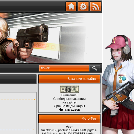
Вакансии на сайте
Внимание!
Свободные вакансии
на сайте!
Срочно ищем кадры
Читать здесь
Фото-Teg
//cs-
fail.3dn.ru/_ph/16/1/696438968.jpg
//cs-
fail.3dn.ru/_ph/8/1/941705652.jpg
//cs-