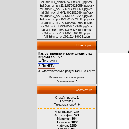
fail.3dn.ru/_ph/8/1/745088291.jpg
//cs-
fail.3dn.ru/_ph/11/1/975629689.jpg
//cs-
fail.3dn.ru/_ph/15/1/714399660.jpg
//cs-
fail.3dn.ru/_ph/8/1/900101589.jpg
//cs-
fail.3dn.ru/_ph/16/1/517275329.jpg
//cs-
fail.3dn.ru/_ph/15/1/412773311.jpg
//cs-
fail.3dn.ru/_ph/15/1/838089756.jpg
//cs-
fail.3dn.ru/_ph/3/1/851017160.jpg
//cs-
fail.3dn.ru/_ph/3/1/39742518.jpg
//cs-
fail.3dn.ru/_ph/10/1/825184301.jpg
//cs-
fail.3dn.ru/_ph/3/1/214390981.jpg
Наш опрос
Как вы предпочитаете следить за
играми по CS?
1.
По стриму
2.
По HLTV
3.
Смотрю только результаты на сайте
[
·
]
Результаты
Архив опросов
Всего ответов:
9
Статистика
Онлайн всего:
1
Гостей:
1
Пользователей:
0
Коментарий:
395
Фотографий:
971
Мувиков:
864
Новостей:
1660
Файлов:
1289