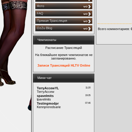
Фото
FAQ
Прямая Трансляция
OzZu Blog
Всего комментариев
:
Чемпионаты
Расписание Трансляций
На ближайшее время чемпионатов не
запланированно.
Записи Трансляций HLTV Online
Мини-чат