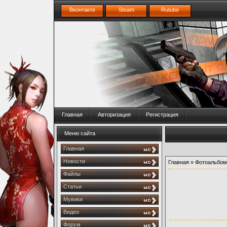
Вконтакте
Steam
Rutube
Главная
Авторизация
Регистрация
Меню сайта
Главная
Новости
Главная
»
Фотоальбом
Файлы
Статьи
Мувики
Видео
Форум