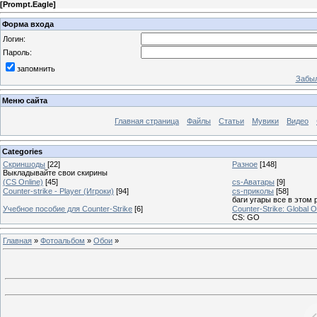
[
Prompt.Eagle
]
Форма входа
Логин:
Пароль:
запомнить
Забыл
Меню сайта
Главная страница
Файлы
Статьи
Мувики
Видео
Categories
Скриншоды
[22]
Разное
[148]
Выкладывайте свои скирины
(CS Online)
[45]
cs-Аватары
[9]
Counter-strike - Player (Игроки)
[94]
cs-приколы
[58]
баги угары все в этом 
Учебное пособие для Counter-Strike
[6]
Counter-Strike: Global O
CS: GO
Главная
»
Фотоальбом
»
Обои
»