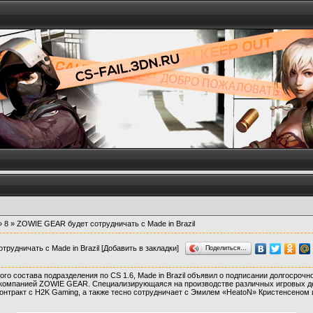
»
8
» ZOWIE GEAR будет сотрудничать с Made in Brazil
рудничать с Made in Brazil
[Добавить в закладки]
Поделиться…
ого состава подразделения по CS 1.6, Made in Brazil объявил о подписании долгосрочно
компанией ZOWIE GEAR. Специализирующаяся на производстве различных игровых д
онтракт с H2K Gaming, а также тесно сотрудничает с Эмилем «HeatoN» Кристенсеном
.