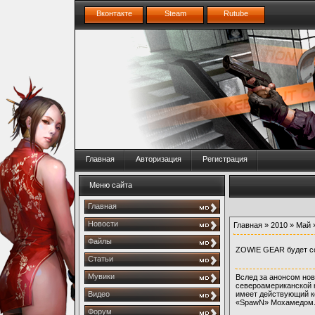
Вконтакте
Steam
Rutube
Главная
Авторизация
Регистрация
Меню сайта
Главная
Новости
Главная
»
2010
»
Май
Файлы
ZOWIE GEAR будет сот
Статьи
Мувики
Вслед за анонсом нов
североамериканской 
Видео
имеет действующий к
«SpawN» Мохамедом
Форум