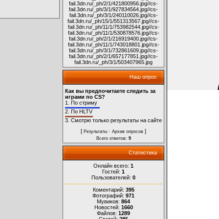
fail.3dn.ru/_ph/2/1/421800956.jpg
//cs-
fail.3dn.ru/_ph/3/1/927834564.jpg
//cs-
fail.3dn.ru/_ph/3/1/240110026.jpg
//cs-
fail.3dn.ru/_ph/15/1/551313567.jpg
//cs-
fail.3dn.ru/_ph/11/1/753982544.jpg
//cs-
fail.3dn.ru/_ph/11/1/530878576.jpg
//cs-
fail.3dn.ru/_ph/2/1/216919400.jpg
//cs-
fail.3dn.ru/_ph/11/1/743018801.jpg
//cs-
fail.3dn.ru/_ph/3/1/732861609.jpg
//cs-
fail.3dn.ru/_ph/2/1/657177851.jpg
//cs-
fail.3dn.ru/_ph/3/1/503407965.jpg
Наш опрос
Как вы предпочитаете следить за
играми по CS?
1.
По стриму
2.
По HLTV
3.
Смотрю только результаты на сайте
[
·
]
Результаты
Архив опросов
Всего ответов:
9
Статистика
Онлайн всего:
1
Гостей:
1
Пользователей:
0
Коментарий:
395
Фотографий:
971
Мувиков:
864
Новостей:
1660
Файлов:
1289