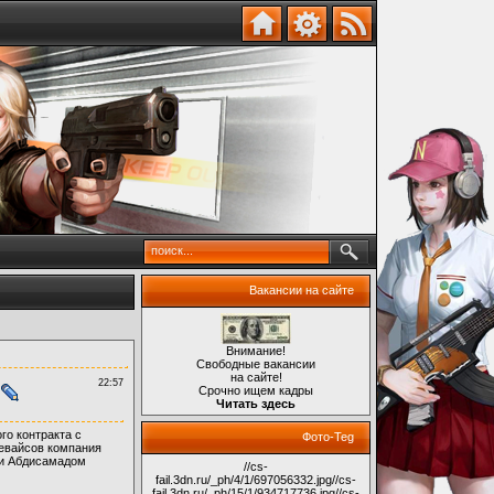
Вакансии на сайте
Внимание!
Свободные вакансии
на сайте!
22:57
Срочно ищем кадры
Читать здесь
го контракта с
Фото-Teg
евайсов компания
 и Абдисамадом
//cs-
fail.3dn.ru/_ph/4/1/697056332.jpg
//cs-
fail.3dn.ru/_ph/15/1/934717736.jpg
//cs-