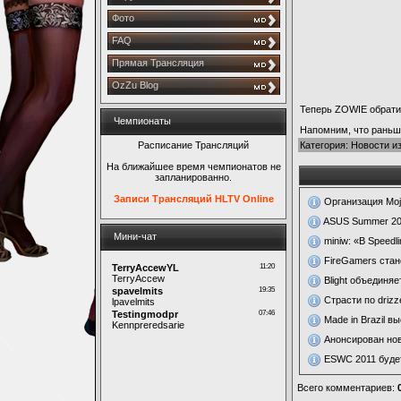
Фото
FAQ
Прямая Трансляция
OzZu Blog
Теперь ZOWIE обрати
Чемпионаты
Напомним, что раньше
Расписание Трансляций
Категория
:
Новости из
На ближайшее время чемпионатов не
запланированно.
Записи Трансляций HLTV Online
Организация Moj
ASUS Summer 201
Мини-чат
miniw: «В Speed
FireGamers стан
Blight объединяе
Страсти по drizz
Made in Brazil в
Анонсирован но
ESWC 2011 буде
Всего комментариев
: