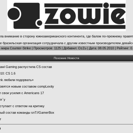
ла внимание в сторону южноамериканского континента, где балом по-прежнему правя
 бразильская организация сотрудничала с другим известным производителем девайсов
 мира Counter-Strike
|
Просмотров
: 1125 |
Добавил
:
OzZu
| Дата:
08.05.2010
|
Рейтинг
:
0
Похожие Новости
awi Gaming распустила CS состав
0: CS 1.6
link любили подорвать»
овятся новым составом compLexity
т свои усилия с Americans 17
er`у
ыступает с ответом на критику
вый состав команды snT//GamerBox
т
0