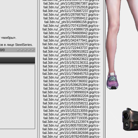
fail.3dn.ru/_ph/1/1/822867387.jpg
//cs-
fail.3dn.ru/_ph/3/1/727252918.jpg
//cs-
fail.3dn.ru/_ph/11/1/753687237.jpg
//cs-
fail.3dn.ru/_ph/8/1/287687627.jpg
//cs-
fail.3dn.ru/_ph/3/1/732858412.jpg
//cs-
fail.3dn.ru/_ph/3/1/44986158.jpg
//cs-
fail.3dn.ru/_ph/8/1/707410948.jpg
//cs-
fail.3dn.ru/_ph/15/1/143886726.jpg
//cs-
fail.3dn.ru/_ph/2/1/784669942.jpg
//cs-
fail.3dn.ru/_ph/3/1/362550583.jpg
//cs-
т «мибры».
fail.3dn.ru/_ph/8/1/342477941.jpg
//cs-
fail.3dn.ru/_ph/15/1/832319270.jpg
//cs-
 в лице SteelSeries.
fail.3dn.ru/_ph/1/1/722443737.jpg
//cs-
.0
/
0
fail.3dn.ru/_ph/11/1/380910822.jpg
//cs-
fail.3dn.ru/_ph/8/1/745088291.jpg
//cs-
fail.3dn.ru/_ph/11/1/360623622.jpg
//cs-
fail.3dn.ru/_ph/15/1/923136311.jpg
//cs-
fail.3dn.ru/_ph/11/1/821342288.jpg
//cs-
fail.3dn.ru/_ph/11/1/160555082.jpg
//cs-
fail.3dn.ru/_ph/15/1/796845753.jpg
//cs-
fail.3dn.ru/_ph/3/1/264566899.jpg
//cs-
fail.3dn.ru/_ph/3/1/500736002.jpg
//cs-
fail.3dn.ru/_ph/3/1/539625394.jpg
//cs-
fail.3dn.ru/_ph/3/1/917284134.jpg
//cs-
fail.3dn.ru/_ph/15/1/738990024.jpg
//cs-
fail.3dn.ru/_ph/11/1/808302204.jpg
//cs-
fail.3dn.ru/_ph/5/1/469384422.jpg
//cs-
fail.3dn.ru/_ph/11/1/510258211.jpg
//cs-
fail.3dn.ru/_ph/15/1/830445931.jpg
//cs-
fail.3dn.ru/_ph/15/1/52213059.jpg
//cs-
fail.3dn.ru/_ph/4/1/359791786.jpg
//cs-
fail.3dn.ru/_ph/2/1/307719335.jpg
//cs-
fail.3dn.ru/_ph/15/1/912123974.jpg
//cs-
fail.3dn.ru/_ph/3/1/805700190.jpg
//cs-
fail.3dn.ru/_ph/15/1/374195597.jpg
//cs-
fail.3dn.ru/_ph/15/1/965382698.jpg
//cs-
fail.3dn.ru/_ph/16/1/878245589.jpg
//cs-