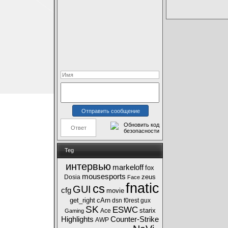
Teg
интервью
markeloff
fox
mousesports
zeus
Dosia
Face
fnatic
cs
GUI
cfg
movie
get_right
cArn
dsn
f0rest
gux
SK
ESWC
starix
Ace
Gaming
Highlights
Counter-Strike
AWP