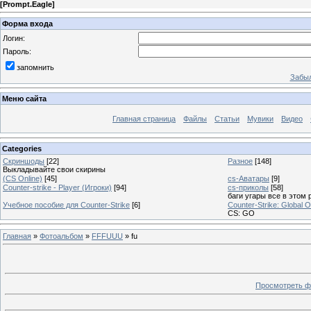
[
Prompt.Eagle
]
Форма входа
Логин:
Пароль:
запомнить
Забыл
Меню сайта
Главная страница
Файлы
Статьи
Мувики
Видео
Categories
Скриншоды
[22]
Разное
[148]
Выкладывайте свои скирины
(CS Online)
[45]
cs-Аватары
[9]
Counter-strike - Player (Игроки)
[94]
cs-приколы
[58]
баги угары все в этом 
Учебное пособие для Counter-Strike
[6]
Counter-Strike: Global O
CS: GO
Главная
»
Фотоальбом
»
FFFUUU
» fu
Просмотреть ф