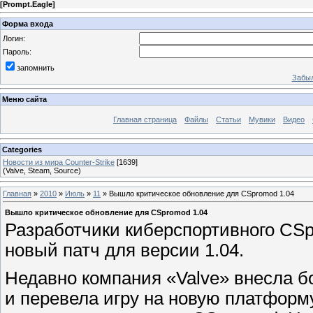
[
Prompt.Eagle
]
Форма входа
Логин:
Пароль:
запомнить
Забыл
Меню сайта
Главная страница
Файлы
Статьи
Мувики
Видео
Categories
Новости из мира Counter-Strike
[1639]
(Valve, Steam, Source)
Главная
»
2010
»
Июль
»
11
» Вышло критическое обновление для CSpromod 1.04
Вышло критическое обновление для CSpromod 1.04
Разработчики киберспортивного CS
новый патч для версии 1.04.
Недавно компания «Valve» внесла б
и перевела игру на новую платформу