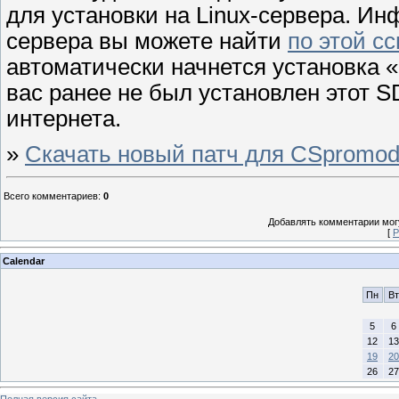
для установки на Linux-сервера. И
сервера вы можете найти
по этой с
автоматически начнется установка «
вас ранее не был установлен этот S
интернета.
»
Скачать новый патч для CSpromod
Всего комментариев
:
0
Добавлять комментарии могу
[
Р
Calendar
Пн
Вт
5
6
12
13
19
20
26
27
Полная версия сайта