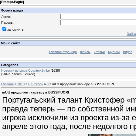
[
Prompt.Eagle
]
Форма входа
Логин:
Пароль:
запомнить
Забыл
Меню сайта
Главная страница
Файлы
Статьи
Мувики
Видео
Categories
Новости из мира Counter-Strike
[1639]
(Valve, Steam, Source)
Главная
»
2010
»
Сентябрь
»
9
» mUtt продолжит карьеру в BUSSIFUORI
mUtt продолжит карьеру в BUSSIFUORI
Португальский талант Кристофер «m
правда теперь — по собственной ин
игрока исключили из проекта из-за е
апреле этого года, после недолгого п