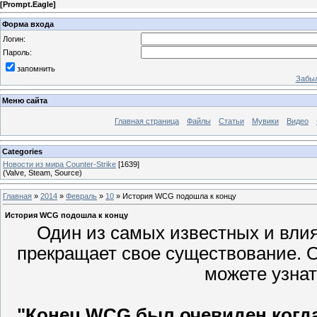
[
Prompt.Eagle
]
Форма входа
Логин:
Пароль:
запомнить
Забыл
Меню сайта
Главная страница
Файлы
Статьи
Мувики
Видео
Categories
Новости из мира Counter-Strike
[1639]
(Valve, Steam, Source)
Главная
»
2014
»
Февраль
»
10
» История WCG подошла к концу
История WCG подошла к концу
Один из самых известных и вли
прекращает свое существование. О
можете узнат
"Конец WCG был очевиден когда 