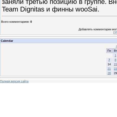
заняли третью позицию в группе. В
Team Dignitas и финны wooSai.
Всего комментариев
:
0
Добавлять комментарии могу
[
Р
Calendar
Пн
Вт
1
7
8
14
15
21
22
28
29
Полная версия сайта