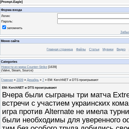
[
Prompt.Eagle
]
Форма входа
Логин:
Пароль:
запомнить
Забыл
Меню сайта
Главная страница
Файлы
Статьи
Мувики
Видео
Categories
Новости из мира Counter-Strike
[1639]
(Valve, Steam, Source)
Главная
»
2009
»
Декабрь
»
7
» EM: KerchNET и DTS проигрывают
EM: KerchNET и DTS проигрывают
Вчера были сыграны три матча Extr
встречи с участием украинских кома
игра против Alternate не имела турн
были необходимы для уверенного оф
тим без особого труда добились сво