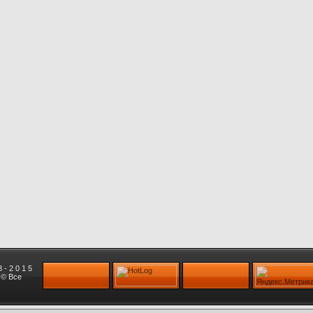
 - 2 0 1 5
u © Все