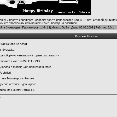
нцу и просто хорошему человеку bonZ'e исполняется целых 15 лет! От всей души позд
ех его творческих начинаниях и быть всегда на позитиве!
айта (Команды)
|
Просмотров
: 1464 |
Добавил
:
OzZu
| Дата:
06.05.2009
|
Рейтинг
:
5.0
/
1
Похожие Новости
razil снова не везёт
, Svеtaska!
шу сборную называли «вторым составом»»
тановится частью WILD LIONS
Даллас с moddii; GuX вернётся в fnatic
rchified
таве Mousesports Female
ayZone осталось два игрока
исание Counter-Strike 1.6
2