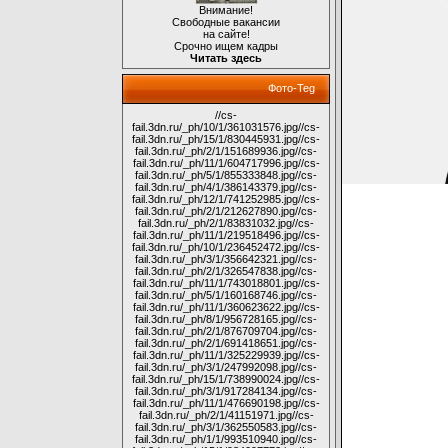
Внимание!
Свободные вакансии
на сайте!
Срочно ищем кадры
Читать здесь
Фото-Teg
//cs-
fail.3dn.ru/_ph/10/1/361031576.jpg
//cs-
fail.3dn.ru/_ph/15/1/830445931.jpg
//cs-
fail.3dn.ru/_ph/2/1/151689936.jpg
//cs-
fail.3dn.ru/_ph/11/1/604717996.jpg
//cs-
fail.3dn.ru/_ph/5/1/855333848.jpg
//cs-
fail.3dn.ru/_ph/4/1/386143379.jpg
//cs-
fail.3dn.ru/_ph/12/1/741252985.jpg
//cs-
fail.3dn.ru/_ph/2/1/212627890.jpg
//cs-
fail.3dn.ru/_ph/2/1/83831032.jpg
//cs-
fail.3dn.ru/_ph/11/1/219518496.jpg
//cs-
fail.3dn.ru/_ph/10/1/236452472.jpg
//cs-
fail.3dn.ru/_ph/3/1/356642321.jpg
//cs-
fail.3dn.ru/_ph/2/1/326547838.jpg
//cs-
fail.3dn.ru/_ph/11/1/743018801.jpg
//cs-
fail.3dn.ru/_ph/5/1/160168746.jpg
//cs-
fail.3dn.ru/_ph/11/1/360623622.jpg
//cs-
fail.3dn.ru/_ph/8/1/956728165.jpg
//cs-
fail.3dn.ru/_ph/2/1/876709704.jpg
//cs-
fail.3dn.ru/_ph/2/1/691418651.jpg
//cs-
fail.3dn.ru/_ph/11/1/325229939.jpg
//cs-
fail.3dn.ru/_ph/3/1/247992098.jpg
//cs-
fail.3dn.ru/_ph/15/1/738990024.jpg
//cs-
fail.3dn.ru/_ph/3/1/917284134.jpg
//cs-
fail.3dn.ru/_ph/11/1/476690198.jpg
//cs-
fail.3dn.ru/_ph/2/1/41151971.jpg
//cs-
fail.3dn.ru/_ph/3/1/362550583.jpg
//cs-
fail.3dn.ru/_ph/1/1/993510940.jpg
//cs-