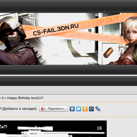
»
6
» Happy Birthday bonZa?!
?!
[Добавить в закладки]
Поделиться…