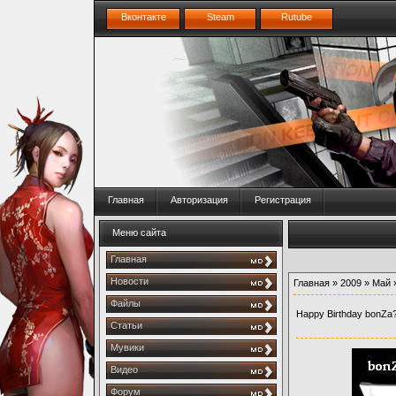
Вконтакте
Steam
Rutube
Главная
Авторизация
Регистрация
Меню сайта
Главная
Новости
Главная
»
2009
»
Май
Файлы
Happy Birthday bonZa
Статьи
Мувики
Видео
Форум