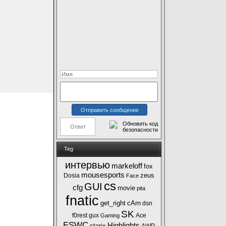
Teg
интервью
markeloff
fox
mousesports
zeus
Dosia
Face
cs
GUI
cfg
movie
pita
fnatic
get_right
cArn
dsn
SK
f0rest
gux
Ace
Gaming
ESWC
Highlights
starix