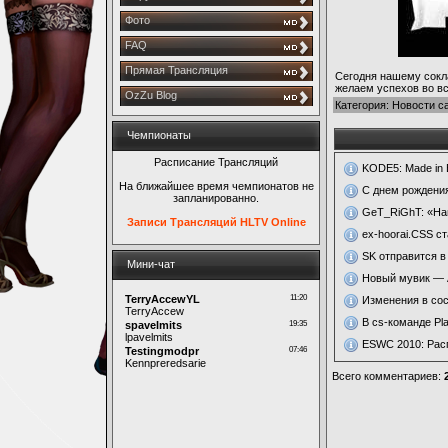
Фото
FAQ
Прямая Трансляция
Сегодня нашему сокла
желаем успехов во вс
OzZu Blog
Категория
:
Новости с
Чемпионаты
Расписание Трансляций
KODE5: Made in B
На ближайшее время чемпионатов не
С днем рождения
запланированно.
GeT_RiGhT: «На
Записи Трансляций HLTV Online
ex-hoorai.CSS с
SK отправится в 
Мини-чат
Новый мувик — A
Изменения в сос
В cs-команде Pl
ESWC 2010: Расп
Всего комментариев
: