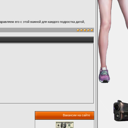
равляем его с этой важной для каждого подростка датой,
Вакансии на сайте