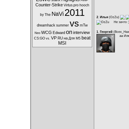
AWP
Counter-Strike
Virtus.pro
hooch
2011
NaVi
by
The
2
.
Илья
(
OzZu
)
vs
Не зачто :
dreamhack
mTw
summer
on
1
.
Георгий
(
Bcex_Ha
WCG
interview
Edward
Neo
аа Ил
beat
VP
RU
на
CS:GO
Для
M5
vs.
MSI