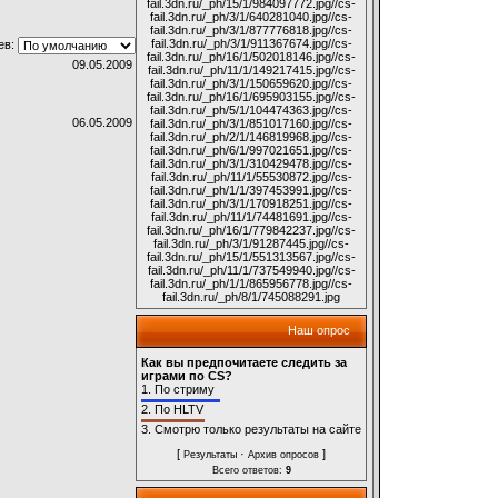
fail.3dn.ru/_ph/15/1/984097772.jpg
//cs-
fail.3dn.ru/_ph/3/1/640281040.jpg
//cs-
fail.3dn.ru/_ph/3/1/877776818.jpg
//cs-
fail.3dn.ru/_ph/3/1/911367674.jpg
//cs-
ев:
fail.3dn.ru/_ph/16/1/502018146.jpg
//cs-
09.05.2009
fail.3dn.ru/_ph/11/1/149217415.jpg
//cs-
fail.3dn.ru/_ph/3/1/150659620.jpg
//cs-
fail.3dn.ru/_ph/16/1/695903155.jpg
//cs-
fail.3dn.ru/_ph/5/1/104474363.jpg
//cs-
06.05.2009
fail.3dn.ru/_ph/3/1/851017160.jpg
//cs-
fail.3dn.ru/_ph/2/1/146819968.jpg
//cs-
fail.3dn.ru/_ph/6/1/997021651.jpg
//cs-
fail.3dn.ru/_ph/3/1/310429478.jpg
//cs-
fail.3dn.ru/_ph/11/1/55530872.jpg
//cs-
fail.3dn.ru/_ph/1/1/397453991.jpg
//cs-
fail.3dn.ru/_ph/3/1/170918251.jpg
//cs-
fail.3dn.ru/_ph/11/1/74481691.jpg
//cs-
fail.3dn.ru/_ph/16/1/779842237.jpg
//cs-
fail.3dn.ru/_ph/3/1/91287445.jpg
//cs-
fail.3dn.ru/_ph/15/1/551313567.jpg
//cs-
fail.3dn.ru/_ph/11/1/737549940.jpg
//cs-
fail.3dn.ru/_ph/1/1/865956778.jpg
//cs-
fail.3dn.ru/_ph/8/1/745088291.jpg
Наш опрос
Как вы предпочитаете следить за
играми по CS?
1.
По стриму
2.
По HLTV
3.
Смотрю только результаты на сайте
[
·
]
Результаты
Архив опросов
Всего ответов:
9