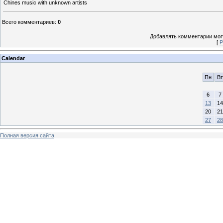
Chines music with unknown artists
Всего комментариев
:
0
Добавлять комментарии могу
[
Р
Calendar
Пн
Вт
6
7
13
14
20
21
27
28
Полная версия сайта