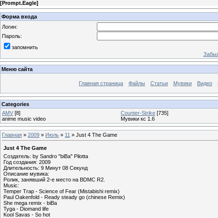
[
Prompt.Eagle
]
Форма входа
Логин:
Пароль:
запомнить
Забыл
Меню сайта
Главная страница
Файлы
Статьи
Мувики
Видео
Categories
AMV
[8]
Counter-Strike
[735]
anime music video
Мувики кс 1.6
Главная
»
2009
»
Июль
»
11
» Just 4 The Game
Just 4 The Game
Создатель: by Sandro "biBa" Pilotta
Год создания: 2009
Длительность: 9 Минут 08 Секунд
Описание мувика:
Ролик, занявший 2-е место на BDMC R2.
Music:
Temper Trap - Science of Fear (Mistabishi remix)
Paul Oakenfold - Ready steady go (chinese Remix)
She mega remix - biBa
Tyga - Diomand life
Kool Savas - So hot