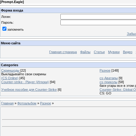
[
Prompt.Eagle
]
Форма входа
Логин:
Пароль:
запомнить
Забыл
Меню сайта
Главная страница
Файлы
Статьи
Мувики
Видео
Categories
Скриншоды
[22]
Разное
[148]
Выкладывайте свои скирины
(CS Online)
[45]
cs-Аватары
[9]
Counter-strike - Player (Игроки)
[94]
cs-приколы
[58]
баги угары все в этом 
Учебное пособие для Counter-Strike
[6]
Counter-Strike: Global O
CS: GO
Главная
»
Фотоальбом
»
Разное
»