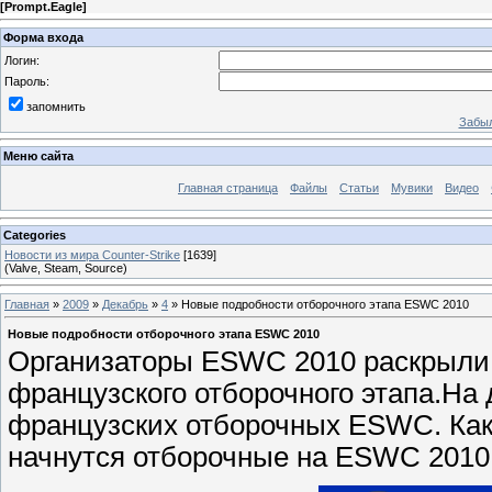
[
Prompt.Eagle
]
Форма входа
Логин:
Пароль:
запомнить
Забыл
Меню сайта
Главная страница
Файлы
Статьи
Мувики
Видео
Categories
Новости из мира Counter-Strike
[1639]
(Valve, Steam, Source)
Главная
»
2009
»
Декабрь
»
4
» Новые подробности отборочного этапа ESWC 2010
Новые подробности отборочного этапа ESWC 2010
Организаторы ESWC 2010 раскрыли 
французского отборочного этапа.На 
французских отборочных ESWC. Как
начнутся отборочные на ESWC 2010