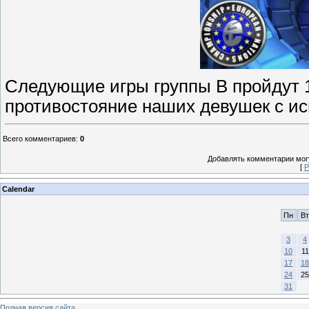
Следующие игры группы B пройдут 1
противостояние наших девушек с ис
Всего комментариев
:
0
Добавлять комментарии могу
[
Р
Calendar
Пн
Вт
3
4
10
11
17
18
24
25
31
Полная версия сайта