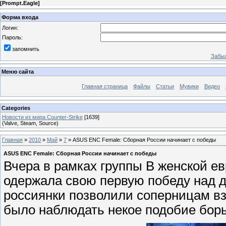
[
Prompt.Eagle
]
Форма входа
Логин:
Пароль:
запомнить
Забыл
Меню сайта
Главная страница
Файлы
Статьи
Мувики
Видео
Categories
Новости из мира Counter-Strike
[1639]
(Valve, Steam, Source)
Главная
»
2010
»
Май
»
7
» ASUS ENC Female: Сборная России начинает с победы
ASUS ENC Female: Сборная России начинает с победы
Вчера в рамках группы B женской 
одержала свою первую победу над д
россиянки позволили соперницам взя
было наблюдать некое подобие бор