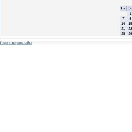
Пн
Вт
1
7
8
14
15
21
22
28
29
Полная версия сайта