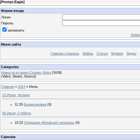
[
Prompt.Eagle
]
Форма входа
Логин:
Пароль:
запомнить
Забыл
Меню сайта
Главная страница
Файлы
Статьи
Мувики
Видео
Categories
Новости из мира Counter-Strike
[1639]
(Valve, Steam, Source)
Главная
»
2014
»
Июль
10 Июля, Четверг
11:35
Балансировка
(0)
05 Июля, Суббота
15:22
Операция «Breakout» началась
(0)
Calendar