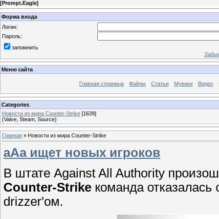
[
Prompt.Eagle
]
Форма входа
Логин:
Пароль:
запомнить
Забыл
Меню сайта
Главная страница
Файлы
Статьи
Мувики
Видео
Categories
Новости из мира Counter-Strike
[1639]
(Valve, Steam, Source)
Главная
»
Новости из мира Counter-Strike
aAa ищет новых игроков
В штате Against All Authority прои
Counter-Strike
команда отказалась 
drizzer'ом.