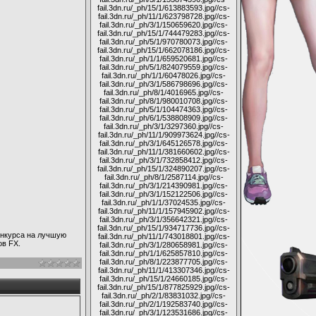
fail.3dn.ru/_ph/15/1/613883593.jpg
//cs-
fail.3dn.ru/_ph/11/1/623798728.jpg
//cs-
fail.3dn.ru/_ph/3/1/150659620.jpg
//cs-
fail.3dn.ru/_ph/15/1/744479283.jpg
//cs-
fail.3dn.ru/_ph/5/1/970780073.jpg
//cs-
fail.3dn.ru/_ph/15/1/662078186.jpg
//cs-
fail.3dn.ru/_ph/1/1/659520681.jpg
//cs-
fail.3dn.ru/_ph/5/1/824079559.jpg
//cs-
fail.3dn.ru/_ph/1/1/60478026.jpg
//cs-
fail.3dn.ru/_ph/3/1/586798696.jpg
//cs-
fail.3dn.ru/_ph/8/1/4016965.jpg
//cs-
fail.3dn.ru/_ph/8/1/980010708.jpg
//cs-
fail.3dn.ru/_ph/5/1/104474363.jpg
//cs-
fail.3dn.ru/_ph/6/1/538808909.jpg
//cs-
fail.3dn.ru/_ph/3/1/3297360.jpg
//cs-
fail.3dn.ru/_ph/11/1/909973624.jpg
//cs-
fail.3dn.ru/_ph/3/1/645126578.jpg
//cs-
fail.3dn.ru/_ph/11/1/381660602.jpg
//cs-
fail.3dn.ru/_ph/3/1/732858412.jpg
//cs-
fail.3dn.ru/_ph/15/1/324890207.jpg
//cs-
fail.3dn.ru/_ph/8/1/2587114.jpg
//cs-
fail.3dn.ru/_ph/3/1/214390981.jpg
//cs-
fail.3dn.ru/_ph/3/1/152122506.jpg
//cs-
fail.3dn.ru/_ph/1/1/37024535.jpg
//cs-
fail.3dn.ru/_ph/11/1/157945902.jpg
//cs-
fail.3dn.ru/_ph/3/1/356642321.jpg
//cs-
fail.3dn.ru/_ph/15/1/934717736.jpg
//cs-
конкурса на лучшую
fail.3dn.ru/_ph/11/1/743018801.jpg
//cs-
ов FX.
fail.3dn.ru/_ph/3/1/280658981.jpg
//cs-
fail.3dn.ru/_ph/1/1/625857810.jpg
//cs-
fail.3dn.ru/_ph/8/1/223877705.jpg
//cs-
fail.3dn.ru/_ph/11/1/413307346.jpg
//cs-
fail.3dn.ru/_ph/15/1/24660185.jpg
//cs-
fail.3dn.ru/_ph/15/1/877825929.jpg
//cs-
fail.3dn.ru/_ph/2/1/83831032.jpg
//cs-
fail.3dn.ru/_ph/2/1/192583740.jpg
//cs-
fail.3dn.ru/_ph/3/1/123531686.jpg
//cs-