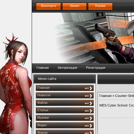
Вконтакте
Steam
Rutube
Главная
Авторизация
Регистрация
Меню сайта
Главная
Новости
Главная
»
Counter-Stri
Файлы
WES Cyber School: Cе
Статьи
Мувики
Видео
Форум