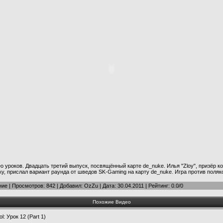
о уроков. Двадцать третий выпуск, посвящённый карте de_nuke. Илья "Zloy", призёр 
ку, прислал вариант раунда от шведов SK-Gaming на карту de_nuke. Игра против поляк
ние
|
Просмотров
: 842 |
Добавил
:
OzZu
| Дата:
30.04.2011
|
Рейтинг
:
0.0
/
0
Похожие Видео
: Урок 12 (Part 1)