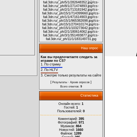
fail.3dn.ru/_ph/5/1/282648352.jpg
//cs-
fail.3dn.ru/_ph/8/1/271474893.jpg
//cs-
fail.3dn.ru/_ph/2/1/713181942.jpg
//cs-
fail.3dn.ru/_ph/15/1/714399660.jpg
//cs-
fail.3dn.ru/_ph/1/1/471614903.jpg
//cs-
fail.3dn.ru/_ph/15/1/965382698.jpg
//cs-
fail.3dn.ru/_ph/15/1/270410174.jpg
//cs-
fail.3dn.ru/_ph/15/1/103273642.jpg
//cs-
fail.3dn.ru/_ph/2/1/180614062.jpg
//cs-
fail.3dn.ru/_ph/3/1/351493877.jpg
//cs-
fail.3dn.ru/_ph/11/1/183149731.jpg
Наш опрос
Как вы предпочитаете следить за
играми по CS?
1.
По стриму
2.
По HLTV
3.
Смотрю только результаты на сайте
[
·
]
Результаты
Архив опросов
Всего ответов:
9
Статистика
Онлайн всего:
1
Гостей:
1
Пользователей:
0
Коментарий:
395
Фотографий:
971
Мувиков:
864
Новостей:
1660
Файлов:
1289