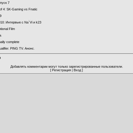
пуск 7
of 4: SK-Gaming vs Fnatic
9
0: Интервью с Na`Vi и k23
ional Film
a
nally complete
lifier. PING TV. Анонс.
0
Добавлять комментарии могут только зарегистрированные пользователи.
[
Регистрация
|
Вход
]