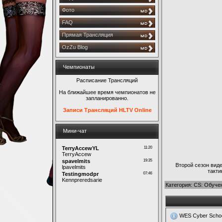
Фото
FAQ
Прямая Трансляция
OzZu Blog
Чемпионаты
Расписание Трансляций
На ближайшее время чемпионатов не
запланированно.
Записи Трансляций HLTV Online
Мини-чат
Второй сезон виде
такти
Категория
:
CS: Обуче
WES Cyber School