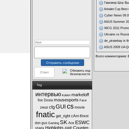
Гамовер Шоу Вы
Arbalet Cup Best 
Cyber News 09.0
ASUS Summer 201
WCG 2011 Promot
Ukraine vs Russi
de_piratebay is fi
ASUS 2009 UA Qua
Всего комментариев
:
Teg
интервью
markeloff
kuben
mousesports
fox
Dosia
Face
cs
GUI
cfg
zeus
movie
fnatic
get_right
cArn
f0rest
SK
ESWC
dsn
gux
Ace
Gaming
Highlights
Counter-
starix
AWP