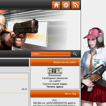
Вакансии на сайте
Внимание!
Свободные вакансии
на сайте!
Срочно ищем кадры
Читать здесь
16:12
Фото-Teg
//cs-
fail.3dn.ru/_ph/5/1/683202701.jpg
//cs-
fail.3dn.ru/_ph/3/1/153874396.jpg
//cs-