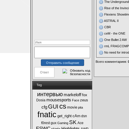
The Underground
Rise of the Invinc
Flexiens Showtim
ASTRAL II
CBR
ceM - the ONE
One Bullet 2 AW
rmL FRAGCOMPI
No need for intro
Всего комментариев
:
Teg
интервью
markeloff
fox
mousesports
zeus
Dosia
Face
cs
GUI
cfg
movie
pita
fnatic
get_right
cArn
dsn
SK
f0rest
gux
Ace
Gaming
ESWC
Highlights
starix