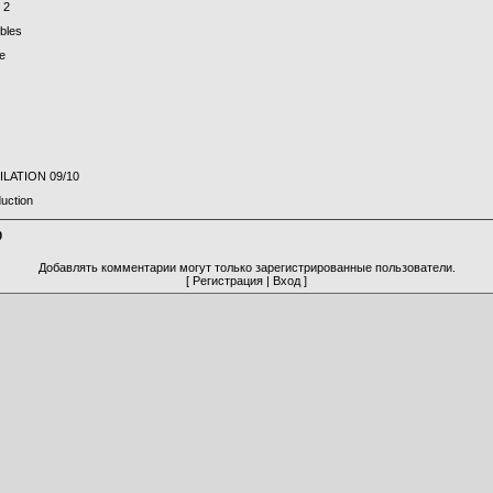
 2
ibles
e
LATION 09/10
duction
0
Добавлять комментарии могут только зарегистрированные пользователи.
[
Регистрация
|
Вход
]