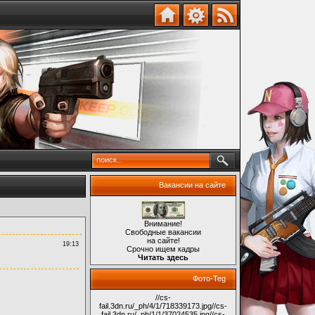
Вакансии на сайте
Внимание!
Свободные вакансии
на сайте!
19:13
Срочно ищем кадры
Читать здесь
Фото-Teg
//cs-
fail.3dn.ru/_ph/4/1/718339173.jpg
//cs-
fail.3dn.ru/_ph/1/1/37024535.jpg
//cs-