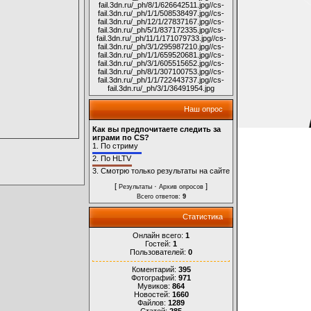
fail.3dn.ru/_ph/8/1/626642511.jpg
//cs-
fail.3dn.ru/_ph/1/1/508538497.jpg
//cs-
fail.3dn.ru/_ph/12/1/27837167.jpg
//cs-
fail.3dn.ru/_ph/5/1/837172335.jpg
//cs-
fail.3dn.ru/_ph/11/1/171079733.jpg
//cs-
fail.3dn.ru/_ph/3/1/295987210.jpg
//cs-
fail.3dn.ru/_ph/1/1/659520681.jpg
//cs-
fail.3dn.ru/_ph/3/1/605515652.jpg
//cs-
fail.3dn.ru/_ph/8/1/307100753.jpg
//cs-
fail.3dn.ru/_ph/1/1/722443737.jpg
//cs-
fail.3dn.ru/_ph/3/1/36491954.jpg
Наш опрос
Как вы предпочитаете следить за
играми по CS?
1.
По стриму
2.
По HLTV
3.
Смотрю только результаты на сайте
[
·
]
Результаты
Архив опросов
Всего ответов:
9
Статистика
Онлайн всего:
1
Гостей:
1
Пользователей:
0
Коментарий:
395
Фотографий:
971
Мувиков:
864
Новостей:
1660
Файлов:
1289