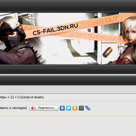
ябрь
»
12
» Cocktail of deaths
авить в закладки]
Поделиться…