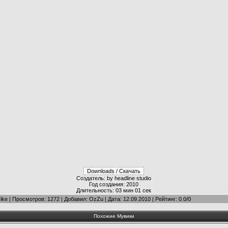
Создатель: by headline studio
Год создания: 2010
Длительность: 03 мин 01 сек
ike
|
Просмотров
: 1272 |
Добавил
:
OzZu
| Дата:
12.09.2010
|
Рейтинг
:
0.0
/
0
Похожие Мувики