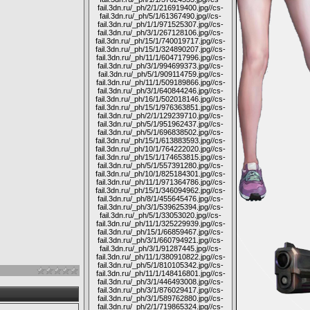
fail.3dn.ru/_ph/2/1/216919400.jpg
//cs-
fail.3dn.ru/_ph/5/1/61367490.jpg
//cs-
fail.3dn.ru/_ph/1/1/971525307.jpg
//cs-
fail.3dn.ru/_ph/3/1/267128106.jpg
//cs-
fail.3dn.ru/_ph/15/1/740019717.jpg
//cs-
fail.3dn.ru/_ph/15/1/324890207.jpg
//cs-
fail.3dn.ru/_ph/11/1/604717996.jpg
//cs-
fail.3dn.ru/_ph/3/1/994699373.jpg
//cs-
fail.3dn.ru/_ph/5/1/909114759.jpg
//cs-
fail.3dn.ru/_ph/11/1/509189866.jpg
//cs-
fail.3dn.ru/_ph/3/1/640844246.jpg
//cs-
fail.3dn.ru/_ph/16/1/502018146.jpg
//cs-
fail.3dn.ru/_ph/15/1/976363851.jpg
//cs-
fail.3dn.ru/_ph/2/1/129239710.jpg
//cs-
fail.3dn.ru/_ph/5/1/951962437.jpg
//cs-
fail.3dn.ru/_ph/5/1/696838502.jpg
//cs-
fail.3dn.ru/_ph/15/1/613883593.jpg
//cs-
fail.3dn.ru/_ph/10/1/764222020.jpg
//cs-
fail.3dn.ru/_ph/15/1/174653815.jpg
//cs-
fail.3dn.ru/_ph/5/1/557391280.jpg
//cs-
fail.3dn.ru/_ph/10/1/825184301.jpg
//cs-
fail.3dn.ru/_ph/11/1/971364786.jpg
//cs-
fail.3dn.ru/_ph/15/1/346094962.jpg
//cs-
fail.3dn.ru/_ph/8/1/455645476.jpg
//cs-
fail.3dn.ru/_ph/3/1/539625394.jpg
//cs-
fail.3dn.ru/_ph/5/1/33053020.jpg
//cs-
fail.3dn.ru/_ph/11/1/325229939.jpg
//cs-
fail.3dn.ru/_ph/15/1/66859467.jpg
//cs-
fail.3dn.ru/_ph/3/1/660794921.jpg
//cs-
fail.3dn.ru/_ph/3/1/91287445.jpg
//cs-
fail.3dn.ru/_ph/11/1/380910822.jpg
//cs-
fail.3dn.ru/_ph/5/1/810105342.jpg
//cs-
fail.3dn.ru/_ph/11/1/148416801.jpg
//cs-
fail.3dn.ru/_ph/3/1/446493008.jpg
//cs-
fail.3dn.ru/_ph/3/1/876029417.jpg
//cs-
fail.3dn.ru/_ph/3/1/589762880.jpg
//cs-
fail.3dn.ru/_ph/2/1/719865324.jpg
//cs-