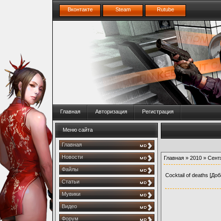
Вконтакте
Steam
Rutube
Главная
Авторизация
Регистрация
Меню сайта
Главная
Новости
Главная
»
2010
»
Сент
Файлы
Cocktail of deaths
[Доб
Статьи
Мувики
Видео
Форум