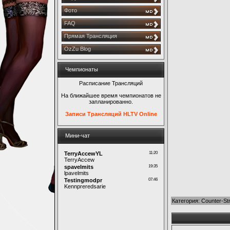
Фото
FAQ
Прямая Трансляция
OzZu Blog
Чемпионаты
Расписание Трансляций
На ближайшее время чемпионатов не
запланированно.
Записи Трансляций HLTV Online
Мини-чат
Категория
:
Counter-Str