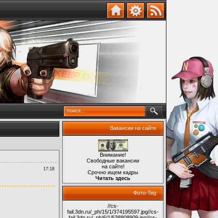
Вакансии на сайте
Внимание!
Свободные вакансии
на сайте!
17:18
Срочно ищем кадры
Читать здесь
Фото-Teg
//cs-
fail.3dn.ru/_ph/15/1/374195597.jpg
//cs-
fail.3dn.ru/_ph/6/1/538808909.jpg
//cs-