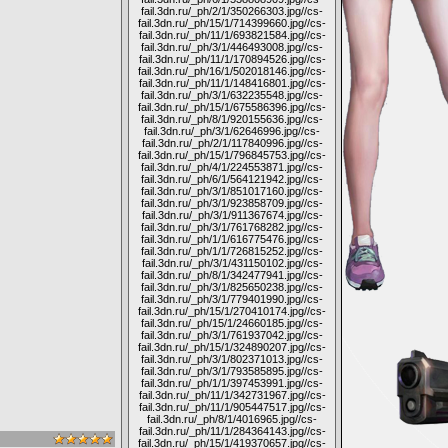
fail.3dn.ru/_ph/2/1/350266303.jpg
//cs-
fail.3dn.ru/_ph/15/1/714399660.jpg
//cs-
fail.3dn.ru/_ph/11/1/693821584.jpg
//cs-
fail.3dn.ru/_ph/3/1/446493008.jpg
//cs-
fail.3dn.ru/_ph/11/1/170894526.jpg
//cs-
fail.3dn.ru/_ph/16/1/502018146.jpg
//cs-
fail.3dn.ru/_ph/11/1/148416801.jpg
//cs-
fail.3dn.ru/_ph/3/1/632235548.jpg
//cs-
fail.3dn.ru/_ph/15/1/675586396.jpg
//cs-
fail.3dn.ru/_ph/8/1/920155636.jpg
//cs-
fail.3dn.ru/_ph/3/1/62646996.jpg
//cs-
fail.3dn.ru/_ph/2/1/117840996.jpg
//cs-
fail.3dn.ru/_ph/15/1/796845753.jpg
//cs-
fail.3dn.ru/_ph/4/1/224553871.jpg
//cs-
fail.3dn.ru/_ph/6/1/564121942.jpg
//cs-
fail.3dn.ru/_ph/3/1/851017160.jpg
//cs-
fail.3dn.ru/_ph/3/1/923858709.jpg
//cs-
fail.3dn.ru/_ph/3/1/911367674.jpg
//cs-
fail.3dn.ru/_ph/3/1/761768282.jpg
//cs-
fail.3dn.ru/_ph/1/1/616775476.jpg
//cs-
fail.3dn.ru/_ph/1/1/726815252.jpg
//cs-
fail.3dn.ru/_ph/3/1/431150102.jpg
//cs-
fail.3dn.ru/_ph/8/1/342477941.jpg
//cs-
fail.3dn.ru/_ph/3/1/825650238.jpg
//cs-
fail.3dn.ru/_ph/3/1/779401990.jpg
//cs-
fail.3dn.ru/_ph/15/1/270410174.jpg
//cs-
fail.3dn.ru/_ph/15/1/24660185.jpg
//cs-
fail.3dn.ru/_ph/3/1/761937042.jpg
//cs-
fail.3dn.ru/_ph/15/1/324890207.jpg
//cs-
fail.3dn.ru/_ph/3/1/802371013.jpg
//cs-
fail.3dn.ru/_ph/3/1/793585895.jpg
//cs-
fail.3dn.ru/_ph/1/1/397453991.jpg
//cs-
fail.3dn.ru/_ph/11/1/342731967.jpg
//cs-
fail.3dn.ru/_ph/11/1/905447517.jpg
//cs-
fail.3dn.ru/_ph/8/1/4016965.jpg
//cs-
fail.3dn.ru/_ph/11/1/284364143.jpg
//cs-
fail.3dn.ru/_ph/15/1/419370657.jpg
//cs-