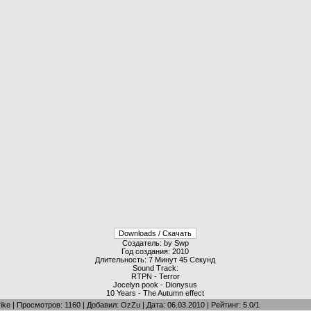
Создатель: by Swp
Год создания: 2010
Длительность: 7 Минут 45 Секунд
Sound Track:
RTPN - Terror
Jocelyn pook - Dionysus
10 Years - The Autumn effect
ike
|
Просмотров
: 1160 |
Добавил
:
OzZu
| Дата:
06.03.2010
|
Рейтинг
:
5.0
/
1