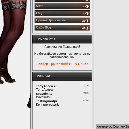
Фото
FAQ
Прямая Трансляция
OzZu Blog
Чемпионаты
Расписание Трансляций
На ближайшее время чемпионатов не
запланированно.
Записи Трансляций HLTV Online
Мини-чат
Категория
:
Counter-Str