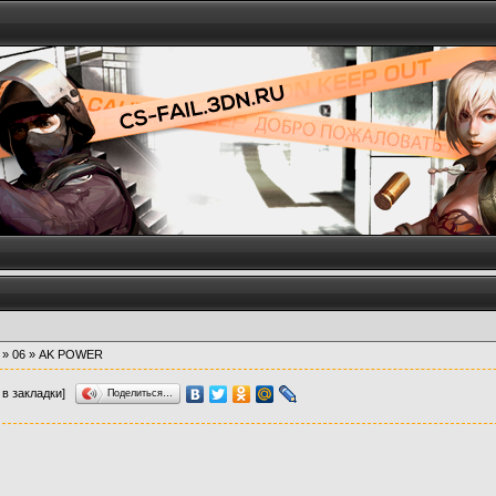
»
06
» AK POWER
 в закладки]
Поделиться…