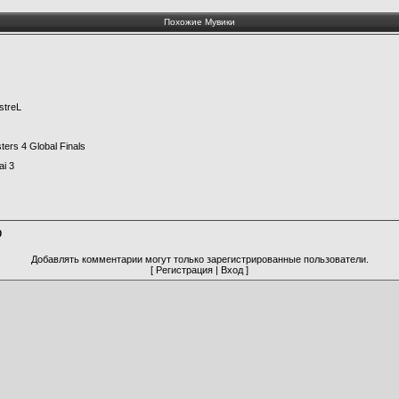
Похожие Мувики
streL
ters 4 Global Finals
i 3
0
Добавлять комментарии могут только зарегистрированные пользователи.
[
Регистрация
|
Вход
]