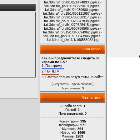
fail.3dn.ru/_ph/8/1/271474893.jpg
//cs-
fail.3dn.ru/_ph/11/1/83689019.jpg
//cs-
fail.3dn.ru/_ph/8/1/24039600.jpg
//cs-
fail.3dn.ru/_ph/15/1/850121957.jpg
//cs-
fail.3dn.ru/_ph/3/1/768638317.jpg
//cs-
fail.3dn.ru/_ph/2/1/326547838.jpg
//cs-
fail.3dn.ru/_ph/5/1/279725415.jpg
//cs-
fail.3dn.ru/_ph/8/1/630786566.jpg
//cs-
fail.3dn.ru/_ph/15/1/346094962.jpg
//cs-
fail.3dn.ru/_ph/11/1/190843906.jpg
//cs-
fail.3dn.ru/_ph/11/1/160555082.jpg
Наш опрос
Как вы предпочитаете следить за
играми по CS?
1.
По стриму
2.
По HLTV
3.
Смотрю только результаты на сайте
[
·
]
Результаты
Архив опросов
Всего ответов:
9
Статистика
Онлайн всего:
1
Гостей:
1
Пользователей:
0
Коментарий:
395
Фотографий:
971
Мувиков:
864
Новостей:
1660
Файлов:
1289