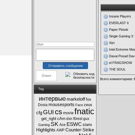
Insane Players
EVERLAST II
Paper Pistols
Single Gaming 3: 
Xizt
Intel Extreme Mas
Davai Posad Dava
el FRAGSHOW
THE SOUL
Всего комментариев
:
Teg
интервью
markeloff
fox
mousesports
zeus
Dosia
Face
fnatic
cs
GUI
cfg
movie
get_right
cArn
dsn
f0rest
gux
SK
ESWC
starix
Ace
Gaming
Highlights
Counter-Strike
AWP