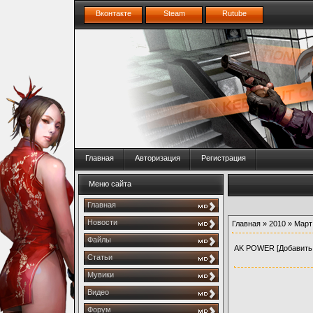
Вконтакте
Steam
Rutube
Главная
Авторизация
Регистрация
Меню сайта
Главная
Новости
Главная
»
2010
»
Март
Файлы
AK POWER
[Добавить
Статьи
Мувики
Видео
Форум