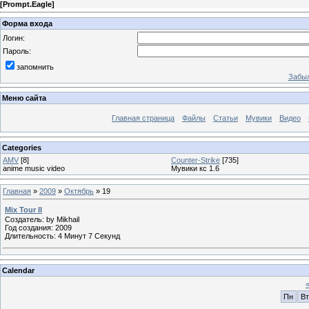
[
Prompt.Eagle
]
Форма входа
Логин:
Пароль:
запомнить
Забыл
Меню сайта
Главная страница
Файлы
Статьи
Мувики
Видео
Categories
AMV
[8]
Counter-Strike
[735]
anime music video
Мувики кс 1.6
Главная
»
2009
»
Октябрь
»
19
Mix Tour II
Создатель: by Mikhail
Год создания: 2009
Длительность: 4 Минут 7 Секунд
Calendar
Пн
Вт