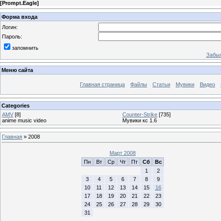
[
Prompt.Eagle
]
Форма входа
Логин:
Пароль:
запомнить
Забыл
Меню сайта
Главная страница
Файлы
Статьи
Мувики
Видео
Categories
AMV
[8]
Counter-Strike
[735]
anime music video
Мувики кс 1.6
Главная
»
2008
Март 2008
Пн
Вт
Ср
Чт
Пт
Сб
Вс
1
2
3
4
5
6
7
8
9
10
11
12
13
14
15
16
17
18
19
20
21
22
23
24
25
26
27
28
29
30
31