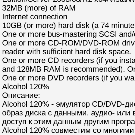
32MB (more) of RAM
Internet connection
10GB (or more) hard disk (a 74 minu
One or more bus-mastering SCSI and/
One or more CD-ROM/DVD-ROM drives
reader with sufficient hard disk space.
One or more CD recorders (if you ins
and 128MB RAM is recommended). Only
One or more DVD recorders (if you wan
Alcohol 120%
Описание:
Alcohol 120% - эмулятор CD/DVD-ди
образ диска с данными, аудио- или
доступ к этим данным другим програ
Alcohol 120% совместим со многими